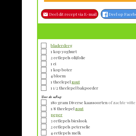
Deel dit recept via E-mail
Deel op Face
▢
bladerdeeg
▢
1
kop
yoghurt
▢
2
eetlepels
olijfolie
▢
1
ei
▢
1
kop
boter
▢
4
bloem
▢
1
theelepel
zout
▢
1 1/2
theelepel
bakpoeder
Voor de vulling:
▢
180
gram
Diverse kaassoorten
of zachte witte
▢
1/8
theelepel
zout
▢
peper
▢
3
eetlepels
bieslook
▢
2
eetlepels
peterselie
▢
4
eetlepels
melk