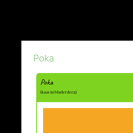
Poka
Poka
(kaas in bladerdeeg)