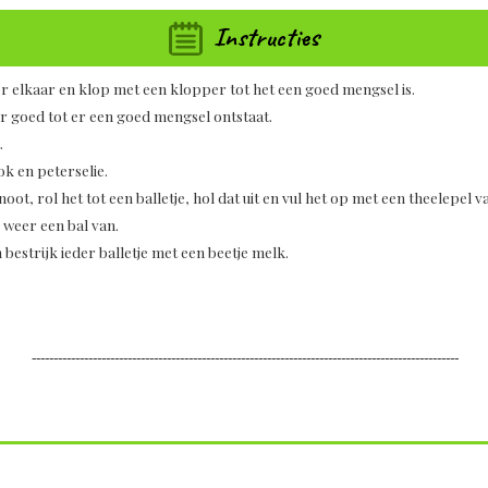
Instructies
oor elkaar en klop met een klopper tot het een goed mengsel is.
r goed tot er een goed mengsel ontstaat.
.
k en peterselie.
ot, rol het tot een balletje, hol dat uit en vul het op met een theelepel 
 weer een bal van.
 bestrijk ieder balletje met een beetje melk.
--------------------------------------------------------------------------------------------------