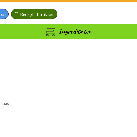
book
Recept afdrukken
Ingrediënten
 kaas