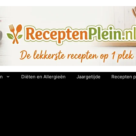
en
Diëten en Allergieën
Jaargetijde
Recepten p