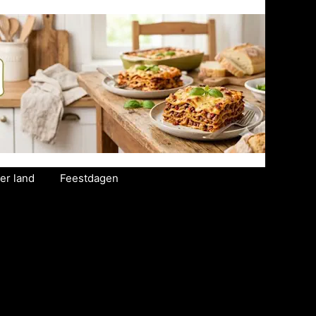
er land
Feestdagen