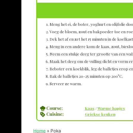
Meng het ei, de boter, yoghurt en olijfolie d
Voeg de bloem, zout en bakpoeder toe en roe
Dek het af en zet het 15 minuten in de koelkast
Meng in een andere kom de kaas, zout, biesloo
Neem een stukje deeg ter grootte van een walno
Maak het deeg om de vulling dicht en vorm er
Beboter een koekblik, leg de balletjes erop en
Bak de balletjes 20-25 minuten op 200°C.
Serveer ze warm.
Course;
Kaas
/
Warme hapjes
Cuisine;
Griekse keuken
Home
»
Poka