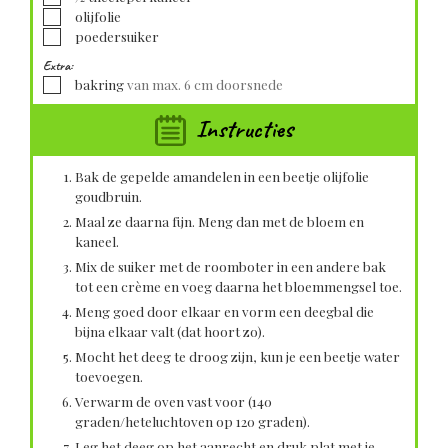
▢
olijfolie
▢
poedersuiker
Extra:
▢
bakring
van max. 6 cm doorsnede
Instructies
Bak de gepelde amandelen in een beetje olijfolie
goudbruin.
Maal ze daarna fijn. Meng dan met de bloem en
kaneel.
Mix de suiker met de roomboter in een andere bak
tot een crème en voeg daarna het bloemmengsel toe.
Meng goed door elkaar en vorm een deegbal die
bijna elkaar valt (dat hoort zo).
Mocht het deeg te droog zijn, kun je een beetje water
toevoegen.
Verwarm de oven vast voor (140
graden/heteluchtoven op 120 graden).
Leg het deeg op het aanrecht en druk plat met je