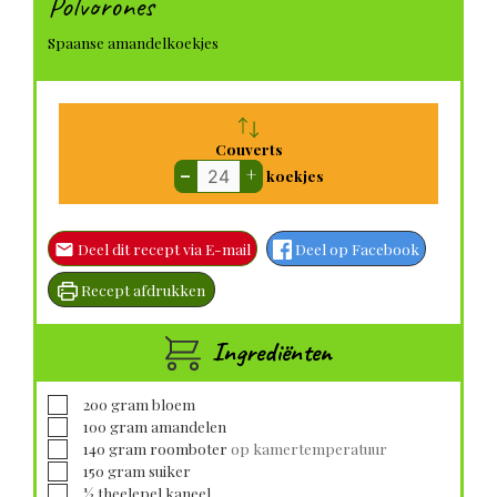
Polvorones
Spaanse amandelkoekjes
Couverts
–
+
koekjes
Deel dit recept via E-mail
Deel op Facebook
Recept afdrukken
Ingrediënten
▢
200
gram
bloem
▢
100
gram
amandelen
▢
140
gram
roomboter
op kamertemperatuur
▢
150
gram
suiker
▢
½
theelepel
kaneel