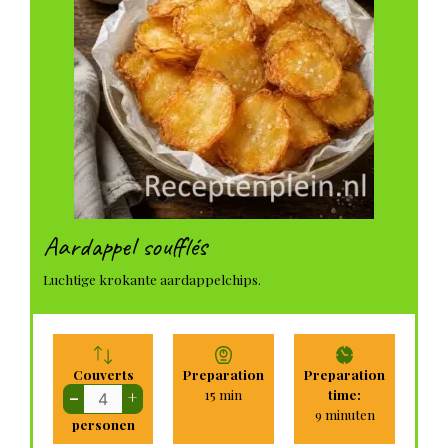
Aardappel soufflés
Luchtige krokante aardappelchips.
Couverts
Preparation
Preparation
minuten
15
min
time:
–
+
minuten
9
minuten
personen