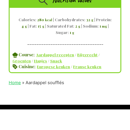
Nutrition values
Calories:
280
|
Carbohydrates:
32
|
Protein:
kcal
g
4
|
Fat:
15
|
Saturated Fat:
2
|
Sodium:
1
|
g
g
g
mg
Sugar:
1
g
————————————————————————————————–
Course;
Aardappel recepten
/
Bijgerecht
/
Groenten
/
Hapjes
/
Snack
Cuisine;
Europese keuken
/
Franse keuken
Home
»
Aardappel soufflés