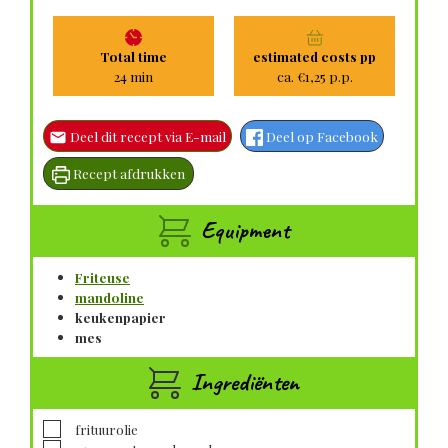
Total time
estimated costs pp
minuten
24
min
ca. €1,25 p.p.
Deel dit recept via E-mail
Deel op Facebook
Recept afdrukken
Equipment
Friteuse
mandoline
keukenpapier
mes
Ingrediënten
▢
frituurolie
▢