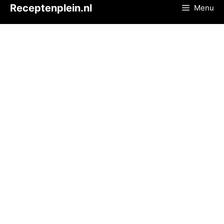
Ga
Receptenplein.nl
Menu
naar
de
inhoud