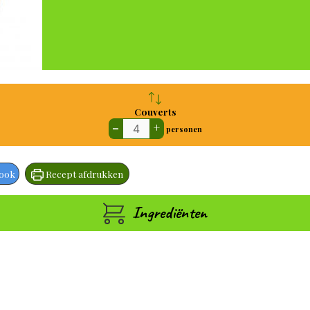
Couverts
–
+
personen
book
Recept afdrukken
Ingrediënten