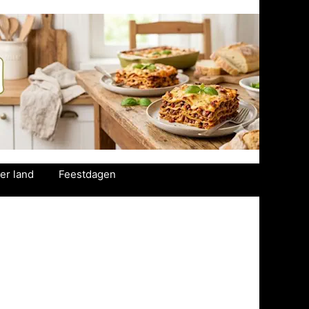
er land
Feestdagen