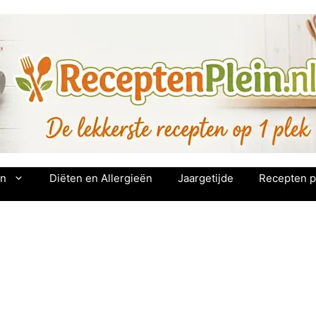
en
Diëten en Allergieën
Jaargetijde
Recepten p