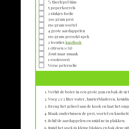
▢
½
theelepel
tijm
▢
5
peperkorrels
▢
2
stukjes
foelie
▢
300
gram
prei
▢
150
gram
wortel
▢
4
grote
aardappelen
▢
150
gram
gerookt spek
▢
2
teentjes
knoflook
▢
1
citroen
schil
▢
Zout naar smaak
▢
1
rookworst
▢
Verse
peterselie
Verhit de boter in een grote pan en bak de ui 
Voeg 2 1/2 liter water, laurierbladeren, kruidn
Breng het geheel aan de kook en laat het onge
Maak ondertussen de prei, wortel en knolselde
Schil de aardappelen en snijd ze in plakken.
Snijd het spek in kleine blokjes en bak deze uit