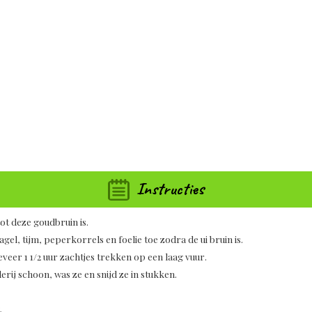
Instructies
tot deze goudbruin is.
agel, tijm, peperkorrels en foelie toe zodra de ui bruin is.
veer 1 1/2 uur zachtjes trekken op een laag vuur.
rij schoon, was ze en snijd ze in stukken.
.