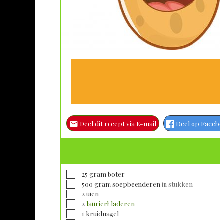
Deel dit recept via E-mail
Deel op Face
▢
25
gram
boter
▢
500
gram
soepbeenderen
in stukken
▢
2
uien
▢
2
laurierbladeren
▢
1
kruidnagel