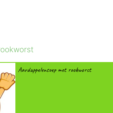
rookworst
Aardappelensoep met rookworst