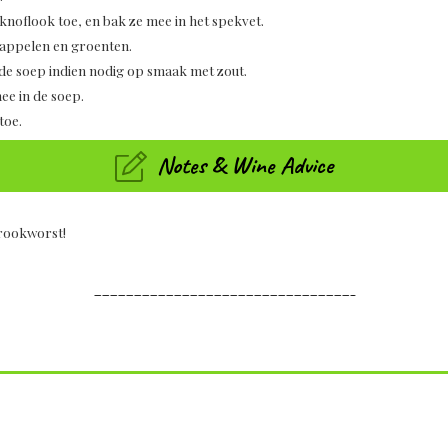
noflook toe, en bak ze mee in het spekvet.
dappelen en groenten.
 de soep indien nodig op smaak met zout.
ee in de soep.
toe.
Notes & Wine Advice
 rookworst!
————————————————————————————————–