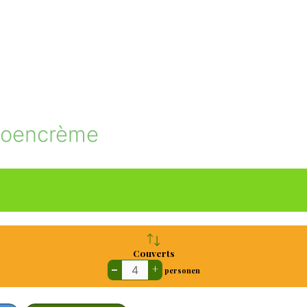
moencrème
Couverts
–
+
personen