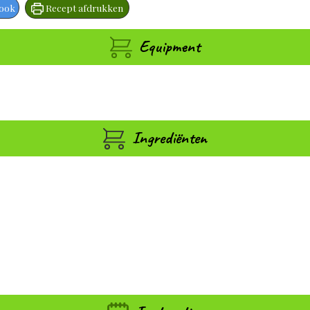
book
Recept afdrukken
Equipment
Ingrediënten