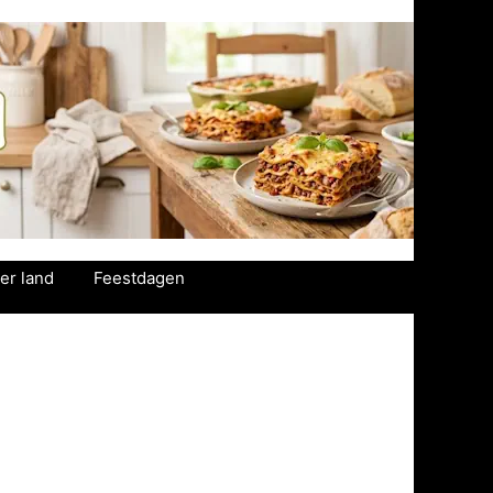
er land
Feestdagen