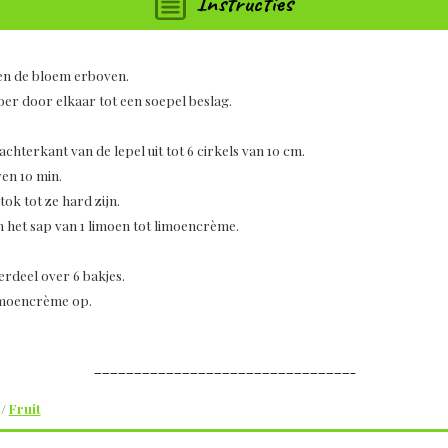
Instructies
 en de bloem erboven.
oer door elkaar tot een soepel beslag.
achterkant van de lepel uit tot 6 cirkels van 10 cm.
en 10 min.
ok tot ze hard zijn.
 het sap van 1 limoen tot limoencrème.
verdeel over 6 bakjes.
limoencrème op.
————————————————————————————————–
/
Fruit