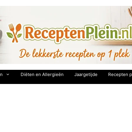
en
Diëten en Allergieën
Jaargetijde
Recepten p