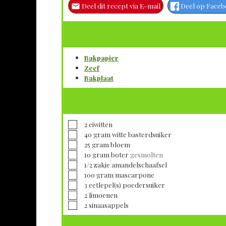
Deel dit recept via E-mail
Deel op Face
Bakpapier
Zeef
Bakplaat
▢
2
eiwitten
▢
40
gram
witte basterdsuiker
▢
25
gram
bloem
▢
10
gram
boter
gesmolten
▢
1/2
zakje
amandelschaafsel
▢
100
gram
mascarpone
▢
3
eetlepel(s)
poedersuiker
▢
2
limoenen
▢
2
sinaasappels