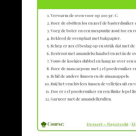
Verwarm de oven voor op 200 gr. C.
Roer de eiwitten los en zeef de basterdsuiker
Voeg de boter en een mespuntje zout toe en r
Bekleed de ovenplaat met bakpapier.
Schep er zes el beslag op en strijk dat met de 
Bestrooi met amandelschaafsel en zet in de ov
Vouw de koekjes dubbel en hang ze over een st
Roer de mascarpone met 2 el poedersuiker en
Schil de andere limoen en de sinaasappels.
Snij het vruchtvlees tussen de velletjes uit en 
Doe er 1 el poedersuiker en een flinke lepel 
Garneer met de amandelkrullen.
Course;
Dessert – Nagerecht
/
Ei