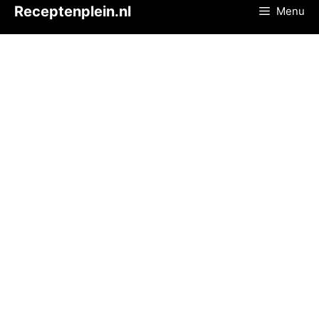
Ga
Receptenplein.nl
Menu
naar
de
inhoud