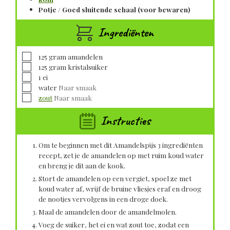
Potje / Goed sluitende schaal (voor bewaren)
Ingrediënten
▢
125
gram
amandelen
▢
125
gram
kristalsuiker
▢
1
ei
▢
water
Naar smaak
▢
zout
Naar smaak
Instructies
Om te beginnen met dit Amandelspijs 3 ingrediënten
recept, zet je de amandelen op met ruim koud water
en breng je dit aan de kook.
Stort de amandelen op een vergiet, spoel ze met
koud water af, wrijf de bruine vliesjes eraf en droog
de nootjes vervolgens in een droge doek.
Maal de amandelen door de amandelmolen.
Voeg de suiker, het ei en wat zout toe, zodat een