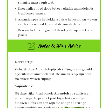
smeuïge massa ontstaat.
Kneed alles goed door tot een gladde amandelspijs
traditioneel massa.
Amandelspijs is het lekkerst als u het een paar weken
van tevoren maakt, omdat de smaak dan rijpt.
Bewaar het in een goed sluitend potje op een koele
plaats.
Notes & Wine Advice
Serveertip:
Gebruik deze
Amandelspijs
als vulling in een gevuld
speculaas of amandelstaaf. De smaak is op zijn best
na enkele weken rijping.
Wijnadvies:
Bij deze rijke, traditionele
Amandelspijs
adviseren
we een wijn die perfect past bij gebak en notige
smaken. Denk aan een wijn die notige en fruitige
tonen combineert, zoals een
Gewürztraminer
. De