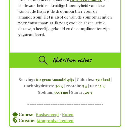
lichte zoetheid en kruidige bloemigheid van deze
wijn uit de Elzas is de droompartner voor de
amandelspijs. Het is alsof de wijn de spijs omarmt en
zegt: “Rust maar uit, ik zorg voor de rest.” Drink
deze wijn heerlijk gekoeld en de complimenten zijn
gegarandeerd.
Nutrition values
Serving:
60
|
Calories:
250
|
gram Amandelspijs
kcal
Carbohydrates:
30
|
Protein:
5
|
Fat:
12
|
g
g
g
Sodium:
0.01
|
Sugar:
29
mg
g
————————————————————————————————–
Course;
Basisrecept
/
Noten
Cuisine;
Mongoolse keuken