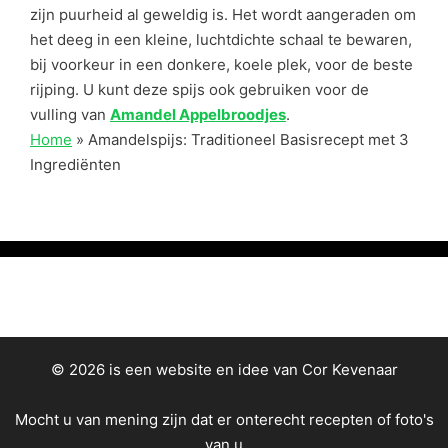
zijn puurheid al geweldig is. Het wordt aangeraden om
het deeg in een kleine, luchtdichte schaal te bewaren,
bij voorkeur in een donkere, koele plek, voor de beste
rijping. U kunt deze spijs ook gebruiken voor de
vulling van
Amandel Appelbroodjes
.
Home
»
Amandelspijs: Traditioneel Basisrecept met 3
Ingrediënten
© 2026 is een website en idee van Cor Kevenaar
Mocht u van mening zijn dat er onterecht recepten of foto's
van u