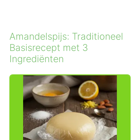
Amandelspijs: Traditioneel
Basisrecept met 3
Ingrediënten