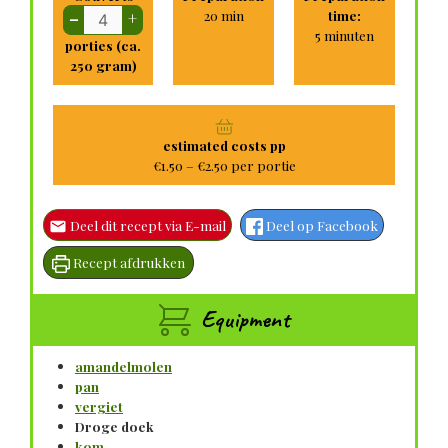
minuten
20
min
time:
–
+
minuten
5
minuten
porties (ca.
250 gram)
estimated costs pp
€1.50 – €2.50 per portie
Deel dit recept via E-mail
Deel op Facebook
Recept afdrukken
Equipment
amandelmolen
pan
vergiet
Droge doek
kom