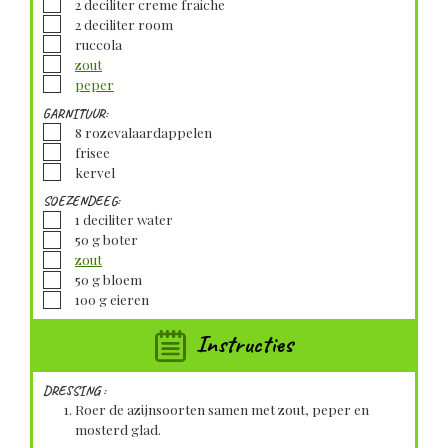
▢
2
deciliter
creme fraiche
▢
2
deciliter
room
▢
ruccola
▢
zout
▢
peper
GARNITUUR:
▢
8
rozevalaardappelen
▢
frisee
▢
kervel
SOEZENDEEG:
▢
1
deciliter
water
▢
50
g
boter
▢
zout
▢
50
g
bloem
▢
100
g
eieren
Instructies
DRESSING :
Roer de azijnsoorten samen met zout, peper en
mosterd glad.