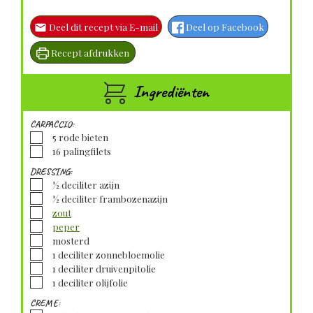
Deel dit recept via E-mail
Deel op Facebook
Recept afdrukken
Ingrediënten
CARPACCIO:
▢
5
rode bieten
▢
16
palingfilets
DRESSING:
▢
½
deciliter
azijn
▢
½
deciliter
frambozenazijn
▢
zout
▢
peper
▢
mosterd
▢
1
deciliter
zonnebloemolie
▢
1
deciliter
druivenpitolie
▢
1
deciliter
olijfolie
CREME: