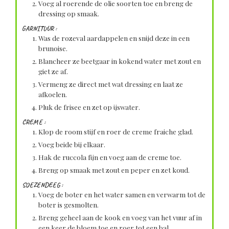
Voeg al roerende de olie soorten toe en breng de
dressing op smaak.
GARNITUUR :
Was de rozeval aardappelen en snijd deze in een
brunoise.
Blancheer ze beetgaar in kokend water met zout en
giet ze af.
Vermeng ze direct met wat dressing en laat ze
afkoelen.
Pluk de frisee en zet op ijswater.
CREME :
Klop de room stijf en roer de creme fraiche glad.
Voeg beide bij elkaar.
Hak de ruccola fijn en voeg aan de creme toe.
Breng op smaak met zout en peper en zet koud.
SOEZENDEEG :
Voeg de boter en het water samen en verwarm tot de
boter is gesmolten.
Breng geheel aan de kook en voeg van het vuur af in
een keer de bloem toe en roer tot een bal.