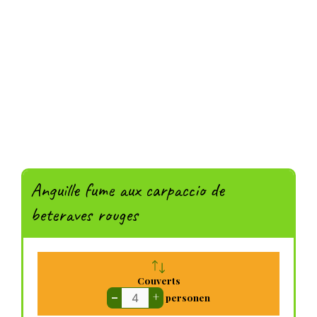
Anguille fume aux carpaccio de
beteraves rouges
Couverts
–
+
personen