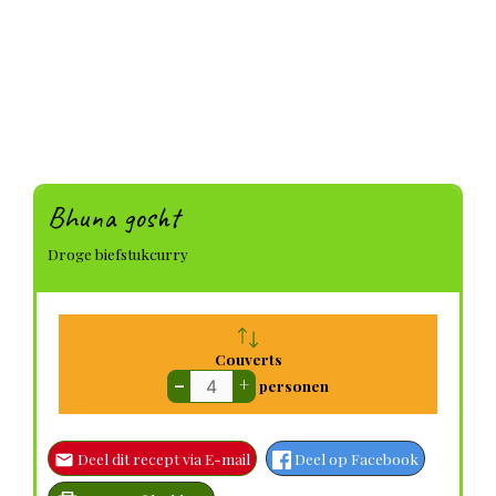
Bhuna gosht
Droge biefstukcurry
Couverts
–
+
personen
Deel dit recept via E-mail
Deel op Facebook