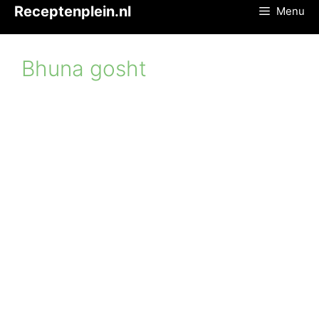
Ga
Receptenplein.nl
Menu
naar
de
inhoud
Bhuna gosht