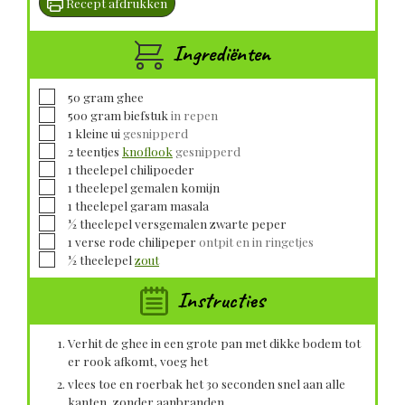
Recept afdrukken
Ingrediënten
▢
50
gram
ghee
▢
500
gram
biefstuk
in repen
▢
1
kleine
ui
gesnipperd
▢
2
teentjes
knoflook
gesnipperd
▢
1
theelepel
chilipoeder
▢
1
theelepel
gemalen komijn
▢
1
theelepel
garam masala
▢
½
theelepel
versgemalen zwarte peper
▢
1
verse
rode chilipeper
ontpit en in ringetjes
▢
½
theelepel
zout
Instructies
Verhit de ghee in een grote pan met dikke bodem tot
er rook afkomt, voeg het
vlees toe en roerbak het 30 seconden snel aan alle
kanten, zonder aanbranden.