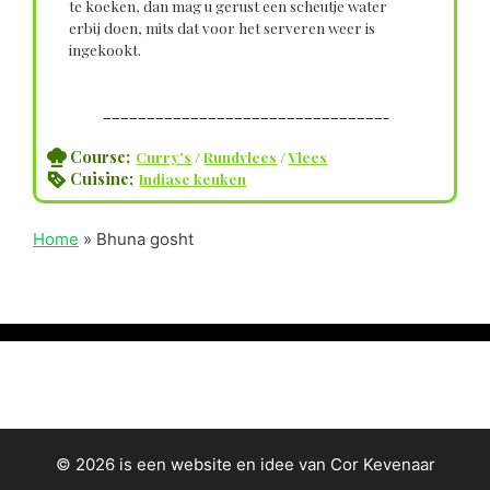
te koeken, dan mag u gerust een scheutje water
erbij doen, mits dat voor het serveren weer is
ingekookt.
————————————————————————————————–
Course;
Curry’s
/
Rundvlees
/
Vlees
Cuisine;
Indiase keuken
Home
»
Bhuna gosht
© 2026 is een website en idee van Cor Kevenaar