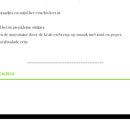
zaadjes en snijd het vruchtvlees in
 het in piepkleine stukjes.
) en de mayonaise door de krab en breng op smaak met zout en peper.
krabsalade erin.
————————————————————————————————–
ruchten