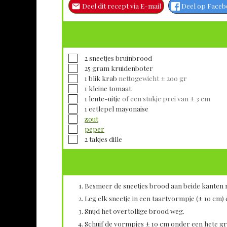
Deel dit recept via E-mail
Deel op Face
▢
2
sneetjes
bruinbrood
▢
25
gram
kruidenboter
▢
1
blik
krab
nettogewicht ± 200 gr
▢
1
kleine
tomaat
▢
1
lente-uitje
of een stukje prei van ± 3 cm
▢
1
eetlepel
mayonaise
▢
zout
▢
peper
▢
2
takjes
dille
Besmeer de sneetjes brood aan beide kanten 
Leg elk sneetje in een taartvormpje (± 10 cm)
Snijd het overtollige brood weg.
Schuif de vormpjes ± 10 cm onder een hete gr