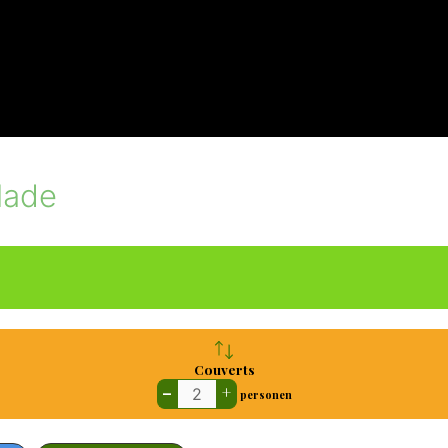
lade
Couverts
–
+
personen