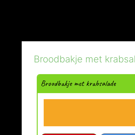
Broodbakje met krabsa
Broodbakje met krabsalade