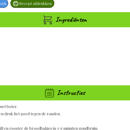
book
Recept afdrukken
Ingrediënten
Instructies
met boter.
 en druk het goed tegen de randen.
ill en rooster de broodbakjes in ± 6 minuten goudbruin.