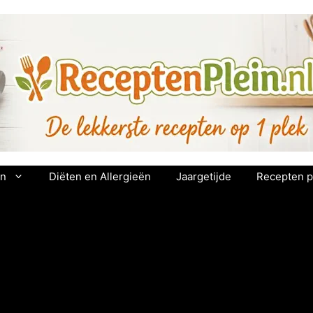
en
Diëten en Allergieën
Jaargetijde
Recepten p