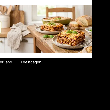
er land
Feestdagen