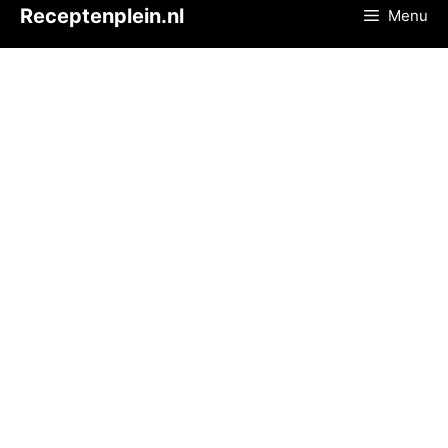
Ga
Receptenplein.nl
Menu
naar
de
inhoud