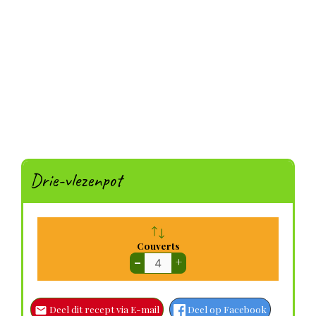
Drie-vlezenpot
Couverts
–
+
Deel dit recept via E-mail
Deel op Facebook