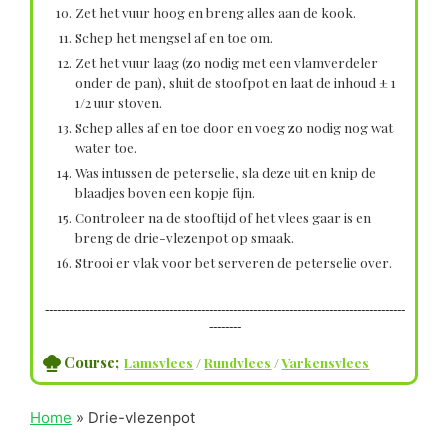
Zet het vuur hoog en breng alles aan de kook.
Schep het mengsel af en toe om.
Zet het vuur laag (zo nodig met een vlamverdeler
onder de pan), sluit de stoofpot en laat de inhoud ± 1
1/2 uur stoven.
Schep alles af en toe door en voeg zo nodig nog wat
water toe.
Was intussen de peterselie, sla deze uit en knip de
blaadjes boven een kopje fijn.
Controleer na de stooftijd of het vlees gaar is en
breng de drie-vlezenpot op smaak.
Strooi er vlak voor bet serveren de peterselie over.
------------------------------------------------------------------------------------------
--------
Course;
Lamsvlees
/
Rundvlees
/
Varkensvlees
Home
»
Drie-vlezenpot