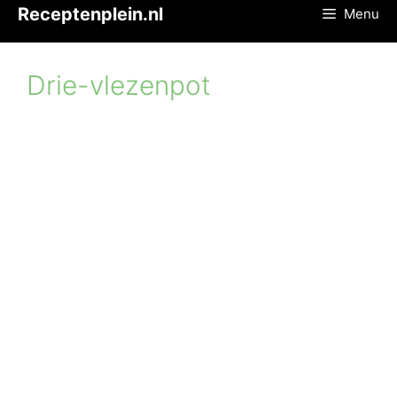
Ga
Receptenplein.nl
Menu
naar
de
inhoud
Drie-vlezenpot