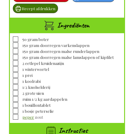
Recept afdrukken
Ingrediënten
▢
50
gram
boter
▢
150
gram
doorregen varkenslappen
▢
150
gram
doorregen malse runderlappen
▢
150
gram
doorregen malse lamslappen of kipfilet
▢
2
eetlepel
kruidenazijn
▢
1
winterwortel
▢
1
prei
▢
1
koolrabi
▢
1/2
knolselderij
▢
2
grote
uien
▢
ruim 1/2 kg aardappelen
▢
1
bouillontablet
▢
1
bosje
peterselie
▢
peper
zout
Instructies