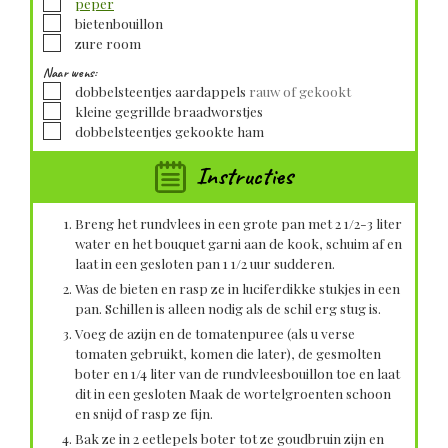
▢
peper
▢
bietenbouillon
▢
zure room
Naar wens:
▢
dobbelsteentjes
aardappels
rauw of gekookt
▢
kleine gegrillde
braadworstjes
▢
dobbelsteentjes
gekookte ham
Instructies
Breng het rundvlees in een grote pan met 2 1/2-3 liter
water en het bouquet garni aan de kook, schuim af en
laat in een gesloten pan 1 1/2 uur sudderen.
Was de bieten en rasp ze in luciferdikke stukjes in een
pan. Schillen is alleen nodig als de schil erg stug is.
Voeg de azijn en de tomatenpuree (als u verse
tomaten gebruikt, komen die later), de gesmolten
boter en 1/4 liter van de rundvleesbouillon toe en laat
dit in een gesloten Maak de wortelgroenten schoon
en snijd of rasp ze fijn.
Bak ze in 2 eetlepels boter tot ze goudbruin zijn en