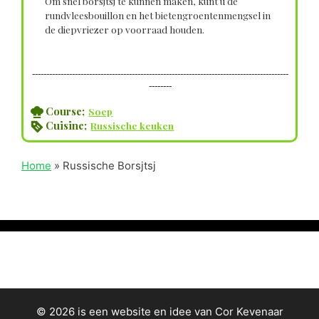
Om snel borsjtsj te kunnen maken, kunt u de
rundvleesbouillon en het bietengroentenmengsel in
de diepvriezer op voorraad houden.
------------------------------------------------------------------------------------------
--------
Course;
Soep
Cuisine;
Russische keuken
Home
»
Russische Borsjtsj
© 2026 is een website en idee van Cor Kevenaar