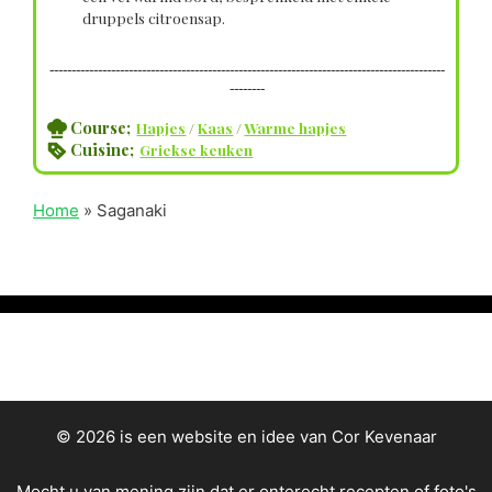
druppels citroensap.
------------------------------------------------------------------------------------------
--------
Course;
Hapjes
/
Kaas
/
Warme hapjes
Cuisine;
Griekse keuken
Home
»
Saganaki
© 2026 is een website en idee van Cor Kevenaar
Mocht u van mening zijn dat er onterecht recepten of foto's