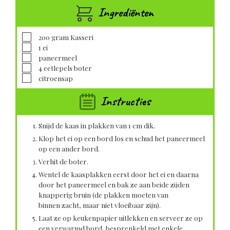
Ingrediënten
▢
200
gram
Kasseri
▢
1
ei
▢
paneermeel
▢
4
eetlepels
boter
▢
citroensap
Instructies
Snijd de kaas in plakken van 1 cm dik.
Klop het ei op een bord los en schud het paneermeel
op een ander bord.
Verhit de boter.
Wentel de kaasplakken eerst door het ei en daarna
door het paneermeel en bak ze aan beide zijden
knapperig bruin (de plakken moeten van
binnen zacht, maar niet vloeibaar zijn).
Laat ze op keukenpapier uitlekken en serveer ze op
een verwarmd bord, besprenkeld met enkele