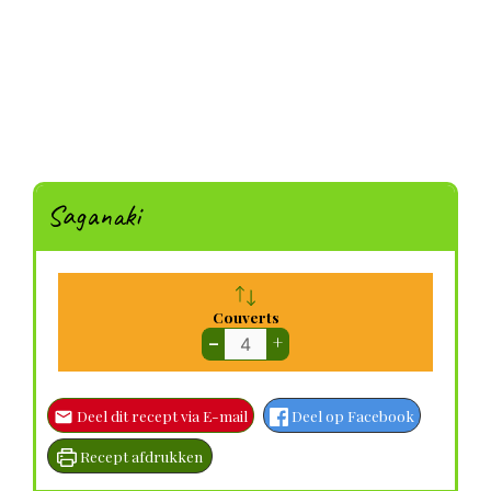
Saganaki
Couverts
–
+
Deel dit recept via E-mail
Deel op Facebook
Recept afdrukken