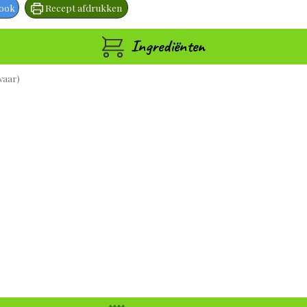
book
Recept afdrukken
Ingrediënten
waar)