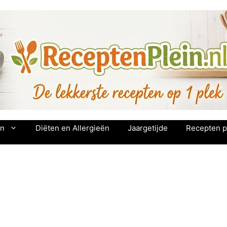
en
Diëten en Allergieën
Jaargetijde
Recepten p