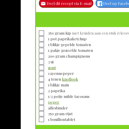
Deel dit recept via E-mail
Deel op Face
▢
350
gram
kip
met kruiden aan een stuk (vlees
▢
1
pot
paprikaketchup
▢
1
blikje gepelde
tomaten
▢
1
pakje gezeefde
tomaten
▢
200
gram
champignons
▢
3
ui
▢
zout
▢
cayennepeper
▢
4
tenen
knoflook
▢
1
blikje
maïs
▢
2
paprika
▢
1/2
potje
milde tacosaus
▢
peper
▢
allesbinder
▢
350
gram
rijst
▢
1
bouillontablet