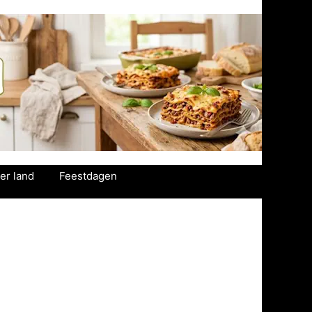
er land
Feestdagen