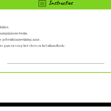
Instructies
akjes.
champignons bruin.
de gebruiksaanwijzing gaar.
e pan en voeg het vlees en het uiknoflook-
--------------------------------------------------------------------------------------------------