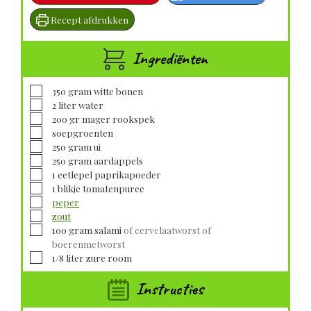
Recept afdrukken
Ingrediënten
▢
350
gram
witte bonen
▢
2
liter
water
▢
200
gr mager
rookspek
▢
soepgroenten
▢
250
gram
ui
▢
250
gram
aardappels
▢
1
eetlepel
paprikapoeder
▢
1
blikje
tomatenpuree
▢
peper
▢
zout
▢
100
gram
salami
of cervelaatworst of
boerenmetworst
▢
1/8
liter
zure room
Instructies