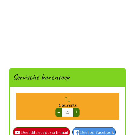
Servische bonensoep
Couverts
–
+
Deel dit recept via E-mail
Deel op Facebook