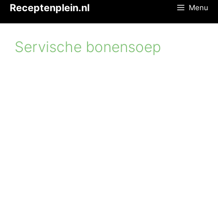
Ga
Receptenplein.nl
Menu
naar
de
inhoud
Servische bonensoep