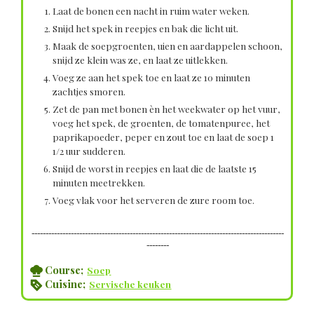
Laat de bonen een nacht in ruim water weken.
Snijd het spek in reepjes en bak die licht uit.
Maak de soepgroenten, uien en aardappelen schoon,
snijd ze klein was ze, en laat ze uitlekken.
Voeg ze aan het spek toe en laat ze 10 minuten
zachtjes smoren.
Zet de pan met bonen èn het weekwater op het vuur,
voeg het spek, de groenten, de tomatenpuree, het
paprikapoeder, peper en zout toe en laat de soep 1
1/2 uur sudderen.
Snijd de worst in reepjes en laat die de laatste 15
minuten meetrekken.
Voeg vlak voor het serveren de zure room toe.
------------------------------------------------------------------------------------------
--------
Course;
Soep
Cuisine;
Servische keuken