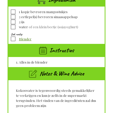
▢
1
kopje
bevroren mangostukjes
▢
3
eetlepel(s)
bevroren sinaasappelsap
▢
2
ijs
▢
water
of een klein beetje (sojayoghurt)
Ook nodig:
▢
Blender
Instructies
Alles in de blender
Notes & Wine Advice
Kokoswater is tegenwoordig steeds gemakkelijker
te verkrijgen en kun je zelfs in de supermarkt
terugvinden.
Het vinden van de ingrediënten zal dus
geen probleem zijn