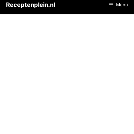
Ga
Receptenplein.nl
Menu
naar
de
inhoud