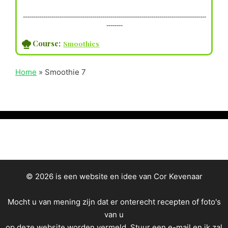
------------------------------------------------------------------------------------------
--------
Course;
Smoothies
Home
»
Smoothie 7
© 2026 is een website en idee van Cor Kevenaar
Mocht u van mening zijn dat er onterecht recepten of foto's
van u
op deze website worden vermeld.
Stuur een e-mail
en ik zal