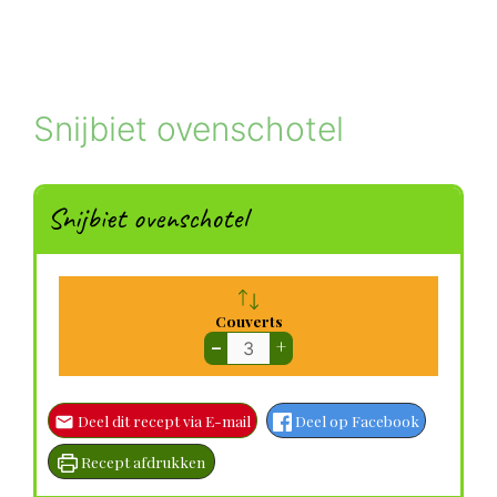
Snijbiet ovenschotel
Snijbiet ovenschotel
Couverts
–
+
Deel dit recept via E-mail
Deel op Facebook
Recept afdrukken