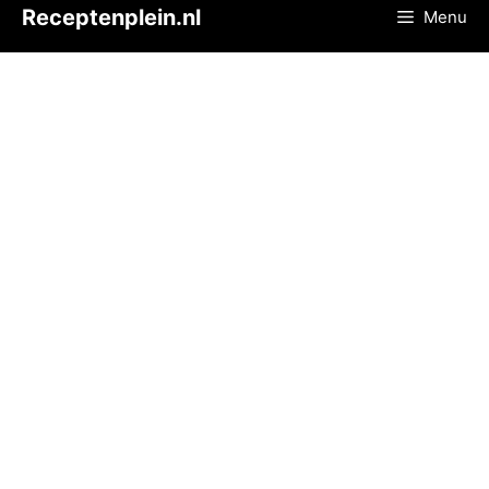
Ga
Receptenplein.nl
Menu
naar
de
inhoud