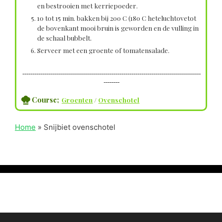
en bestrooien met kerriepoeder.
10 tot 15 min. bakken bij 200 C (180 C heteluchtovetot
de bovenkant mooi bruin is geworden en de vulling in
de schaal bubbelt.
Serveer met een groente of tomatensalade.
------------------------------------------------------------------------------------------
--------
Course;
Groenten
/
Ovenschotel
Home
»
Snijbiet ovenschotel