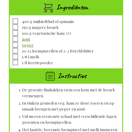
Ingrediënten
▢
400
g
snijbietblad of spinazie
▢
150
g
magere kwark
▢
100
g
vegetarische ham
AH
▢
zout
▢
peper
▢
10-12
loempiavellen of 2-3 Börekblätter
▢
1/8
l
melk
▢
1
tl
kerriepoeder
Instructies
De groente fijnhakken en in een kom met de kwark
vermengen.
In stuken gesneden veg. ham er door roeren en op
smaak brengen met peper en zout.
Vul nu een ovenvaste schaal met verschillende lagen
groenten en loempiavellen.
Het laatste, bovenste loempiavel met melk insmeren