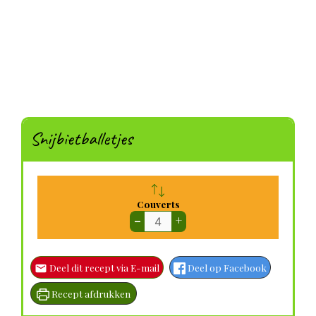
Snijbietballetjes
Couverts
–
+
Deel dit recept via E-mail
Deel op Facebook
Recept afdrukken