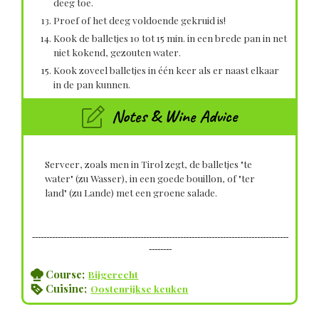
deeg toe.
Proef of het deeg voldoende gekruid is!
Kook de balletjes 10 tot 15 min. in een brede pan in net
niet kokend, gezouten water.
Kook zoveel balletjes in één keer als er naast elkaar
in de pan kunnen.
Notes & Wine Advice
Serveer, zoals men in Tirol zegt, de balletjes "te
water" (zu Wasser), in een goede bouillon, of "ter
land" (zu Lande) met een groene salade.
------------------------------------------------------------------------------------------
--------
Course;
Bijgerecht
Cuisine;
Oostenrijkse keuken