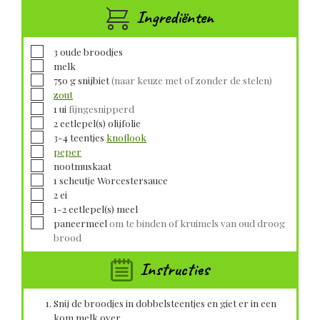
Ingrediënten
▢
3
oude broodjes
▢
melk
▢
750
g
snijbiet
(naar keuze met of zonder de stelen)
▢
zout
▢
1
ui
fijngesnipperd
▢
2
eetlepel(s)
olijfolie
▢
3-4
teentjes
knoflook
▢
peper
▢
nootmuskaat
▢
1
scheutje
Worcestersauce
▢
2
ei
▢
1-2
eetlepel(s)
meel
▢
paneermeel
om te binden of kruimels van oud droog
brood
Instructies
Snij de broodjes in dobbelsteentjes en giet er in een
kom melk over.