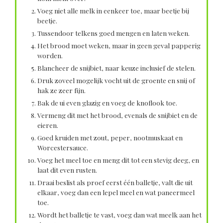
Voeg niet alle melk in eenkeer toe, maar beetje bij
beetje.
Tussendoor telkens goed mengen en laten weken.
Het brood moet weken, maar in geen geval papperig
worden.
Blancheer de snijbiet, naar keuze inclusief de stelen.
Druk zoveel mogelijk vocht uit de groente en snij of
hak ze zeer fijn.
Bak de ui even glazig en voeg de knoflook toe.
Vermeng dit met het brood, evenals de snijbiet en de
eieren.
Goed kruiden met zout, peper, nootmuskaat en
Worcestersauce.
Voeg het meel toe en meng dit tot een stevig deeg, en
laat dit even rusten.
Draai beslist als proef eerst één balletje, valt die uit
elkaar, voeg dan een lepel meel en wat paneermeel
toe.
Wordt het balletje te vast, voeg dan wat meelk aan het