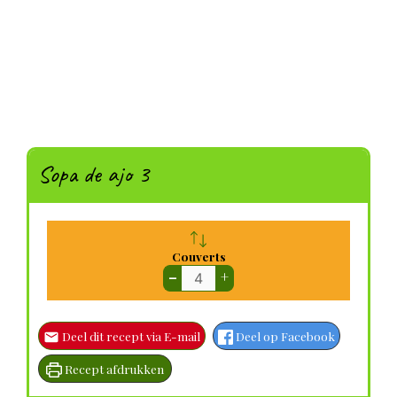
Sopa de ajo 3
Couverts
–
+
Deel dit recept via E-mail
Deel op Facebook
Recept afdrukken