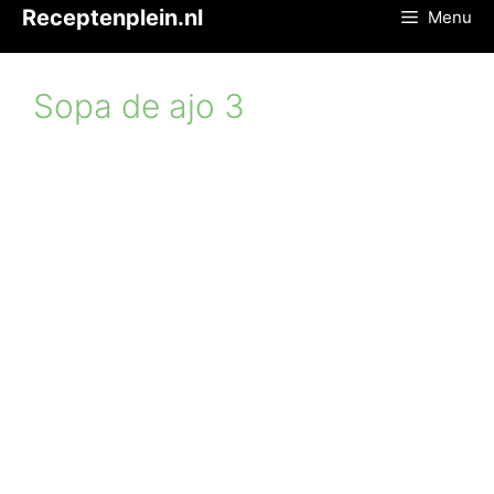
Ga
Receptenplein.nl
Menu
naar
de
inhoud
Sopa de ajo 3