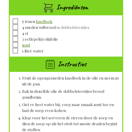
Ingrediënten
▢
5
tenen
knoflook
▢
4
sneden
witbrood
in dobbelsteentjes
▢
4
ei
▢
3
eetlepel(s)
olijfolie
▢
zout
▢
1
liter
water
Instructies
Fruit de opengesneden knoflook in de olie en neem ze
uit de pan.
Bak in dezelfde olie de dobbelsteentjes brood
goudbruin.
Giet er heet water bij, voeg naar smaak zout toe en
laat de soep even koken.
Klop voor het serveren de eieren door de soep en
dien de soep op als het eiwit tot mooie draden begint
de stollen.