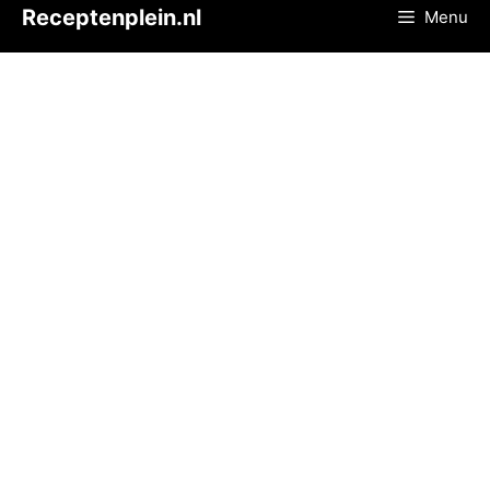
Ga
Receptenplein.nl
Menu
naar
de
inhoud