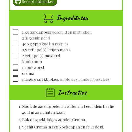
Recept afdrukken
Ingrediënten
▢
1
kg
aardappels
geschild en in stukken
▢
2
ui
gesnipperd
▢
400
g
spitskool
in reepjes
▢
3,5
eetlepel(s)
ketjap manis
▢
2
eetlepel(s)
mosterd
▢
kookroom
▢
1
rookworst
▢
croma
▢
magere spekblokjes
of blokjes runderrookvlees
Instructies
Kook de aardappelen in water met een klein beetje
zout in 20 minuten gaar.
Bak de spekblokjes zonder Croma.
Verhit Croma in een koekenpan en fruit de ui.