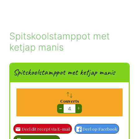
Spitskoolstamppot met
ketjap manis
Spitskoolstamppot met ketjap manis
Couverts
–
+
Deel dit recept via E-mail
Deel op Facebook