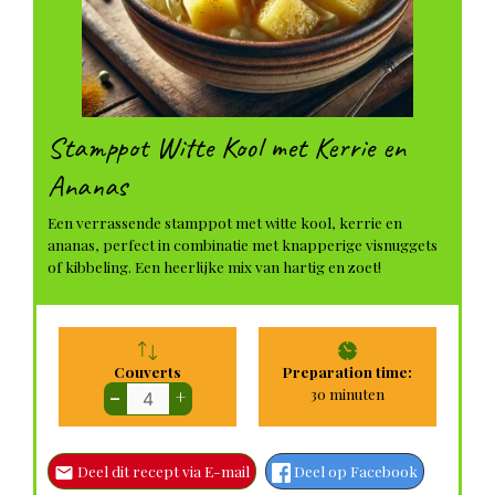
Stamppot Witte Kool met Kerrie en
Ananas
Een verrassende stamppot met witte kool, kerrie en
ananas, perfect in combinatie met knapperige visnuggets
of kibbeling. Een heerlijke mix van hartig en zoet!
Couverts
Preparation time:
minuten
30
minuten
–
+
Deel dit recept via E-mail
Deel op Facebook