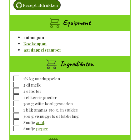
Recept afdrukken
Equipment
ruime pan
Koekenpan
aardappelstamper
Ingrediënten
▢
1½
kg
aardappelen
▢
2
dl
melk
▢
2
el
boter
▢
1
el
kerriepoeder
▢
300
g
witte kool
gesneden
▢
1
blik
ananas
350 g, in stukjes
▢
300
g
visnuggets of kibbeling
▢
Snufje
zout
▢
Snufje
peper