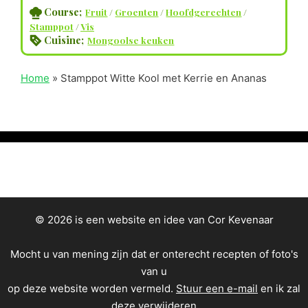
Course;
Fruit
/
Groenten
/
Hoofdgerechten
/
Stamppot
/
Vis
Cuisine;
Mongoolse keuken
Home
»
Stamppot Witte Kool met Kerrie en Ananas
© 2026 is een website en idee van Cor Kevenaar
Mocht u van mening zijn dat er onterecht recepten of foto's
van u
op deze website worden vermeld.
Stuur een e-mail
en ik zal
deze verwijderen