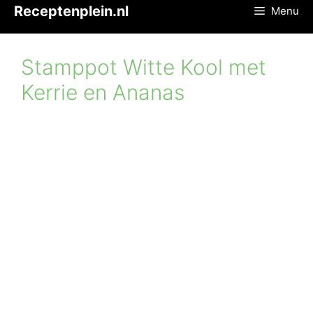
Ga
Receptenplein.nl
Menu
naar
de
inhoud
Stamppot Witte Kool met
Kerrie en Ananas