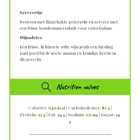
Serveertip:
Bestrooi met fijngehakte peterselie en serveer met
een frisse komkommersalade voor extra balans.
Wijnadvies:
Een frisse, lichtzoete witte wijn zoals een Riesling
past goed bij de zoete ananas en kruidige kerrie in
dit gerecht.
Nutrition values
Calories:
640
|
Carbohydrates:
85
|
kcal
g
Protein:
22
|
Fat:
24
|
Sodium:
1.6
|
Sugar:
14
g
g
mg
g
————————————————————————————————–