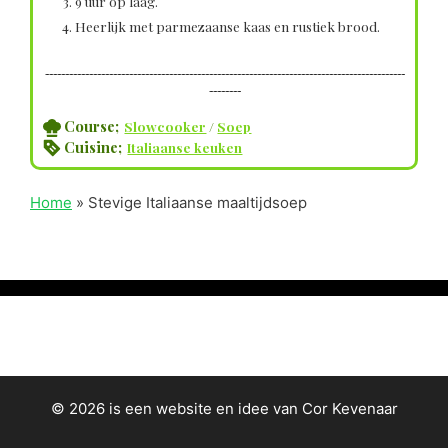
9 uur op laag.
Heerlijk met parmezaanse kaas en rustiek brood.
------------------------------------------------------------------------------------------
--------
Course;
Slowcooker
/
Soep
Cuisine;
Italiaanse keuken
Home
»
Stevige Italiaanse maaltijdsoep
© 2026 is een website en idee van Cor Kevenaar