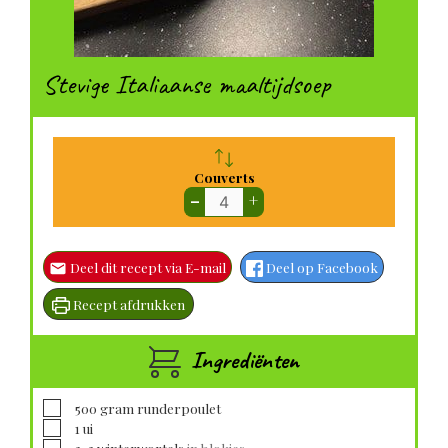
Stevige Italiaanse maaltijdsoep
Couverts
–
+
Deel dit recept via E-mail
Deel op Facebook
Recept afdrukken
Ingrediënten
▢
500
gram
runderpoulet
▢
1
ui
▢
2-3
winterwortels
in blokjes