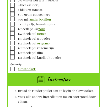
▢
4
bleekselderij
▢
2
blikken
tomaat
▢
800
gram
capucijners
▢
500
ml
runderbouillon
▢
2
eetlepel(s)
tomatenpuree
▢
1/2
eetlepel(s)
zout
▢
1/4
theelepel
peper
▢
1/4
theelepel
uipoeder
▢
1/2
theelepel
oregano
▢
1/2
theelepel
rozemarijn
▢
1/2
theelepel
tijm
▢
1/2
theelepel
knoflookpoeder
Ook nodig:
▢
Slowcooker
Instructies
Braad de runderpoulet aan en leg in de slowcooker.
Voeg alle andere ingrediënten toe en roer goed door
elkaar.