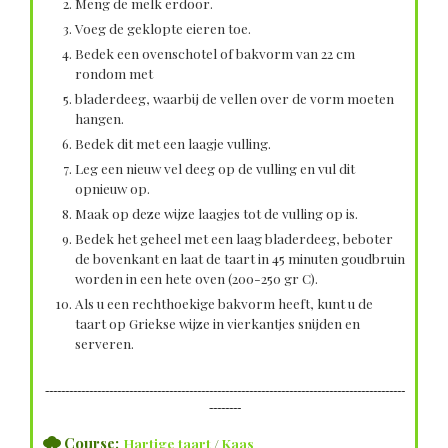
Meng de melk erdoor.
Voeg de geklopte eieren toe.
Bedek een ovenschotel of bakvorm van 22 cm
rondom met
bladerdeeg, waarbij de vellen over de vorm moeten
hangen.
Bedek dit met een laagje vulling.
Leg een nieuw vel deeg op de vulling en vul dit
opnieuw op.
Maak op deze wijze laagjes tot de vulling op is.
Bedek het geheel met een laag bladerdeeg, beboter
de bovenkant en laat de taart in 45 minuten goudbruin
worden in een hete oven (200-250 gr C).
Als u een rechthoekige bakvorm heeft, kunt u de
taart op Griekse wijze in vierkantjes snijden en
serveren.
------------------------------------------------------------------------------------------
--------
Course;
Hartige taart
/
Kaas