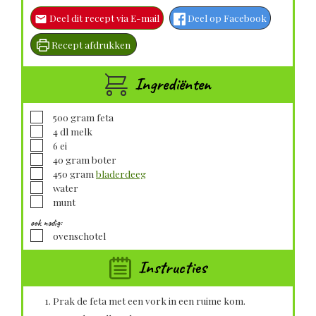
Deel dit recept via E-mail
Deel op Facebook
Recept afdrukken
Ingrediënten
▢
500
gram
feta
▢
4
dl
melk
▢
6
ei
▢
40
gram
boter
▢
450
gram
bladerdeeg
▢
water
▢
munt
ook nodig:
▢
ovenschotel
Instructies
Prak de feta met een vork in een ruime kom.