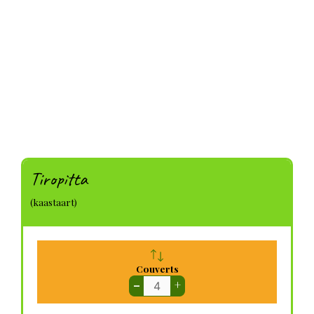
Tiropitta
(kaastaart)
Couverts
–
+