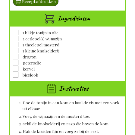
Recept afdrukken
Ingrediënten
▢
1
blikje
tonijn in olie
▢
2
eetlepel(s)
wijnazijn
▢
1
theelepel
mosterd
▢
1
kleine
knolselderij
▢
dragon
▢
peterselie
▢
kervel
▢
bieslook
Instructies
Doe de tonijn in een kom en haal de vis met een vork
uit elkaar.
Voeg de wijnazijn en de mosterd toe.
Schil de knolselderij en rasp die boven de kom.
Hak de kruiden fijn en voeg ze bij de rest.