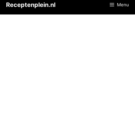
Ga
Receptenplein.nl
Menu
naar
de
inhoud