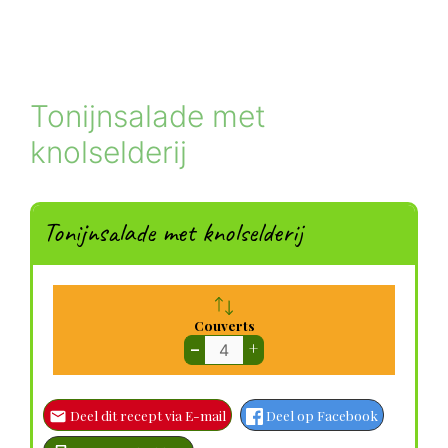
Tonijnsalade met
knolselderij
Tonijnsalade met knolselderij
Couverts
–
+
Deel dit recept via E-mail
Deel op Facebook