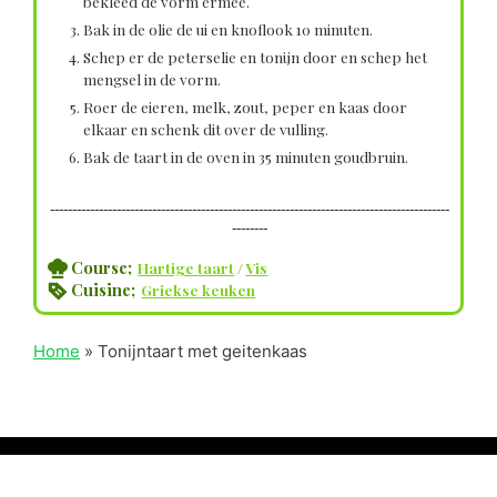
bekleed de vorm ermee.
Bak in de olie de ui en knoflook 10 minuten.
Schep er de peterselie en tonijn door en schep het
mengsel in de vorm.
Roer de eieren, melk, zout, peper en kaas door
elkaar en schenk dit over de vulling.
Bak de taart in de oven in 35 minuten goudbruin.
------------------------------------------------------------------------------------------
--------
Course;
Hartige taart
/
Vis
Cuisine;
Griekse keuken
Home
»
Tonijntaart met geitenkaas