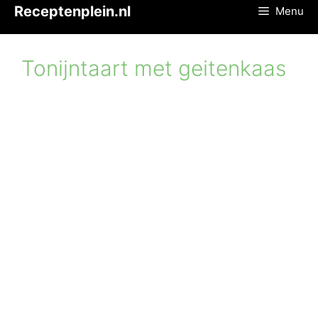
Ga
Receptenplein.nl
Menu
naar
de
inhoud
Tonijntaart met geitenkaas