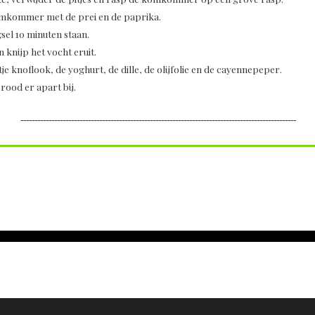
komkommer met de prei en de paprika.
gsel 10 minuten staan.
knijp het vocht eruit.
 knoflook, de yoghurt, de dille, de olijfolie en de cayennepeper.
brood er apart bij.
--------------------------------------------------------------------------------------------------