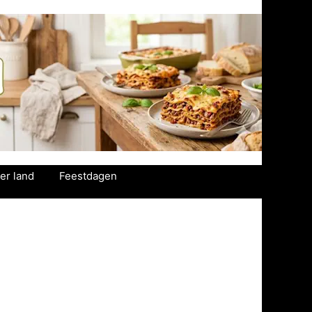
er land
Feestdagen