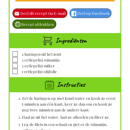
Deel dit recept via E-mail
Deel op Facebook
Recept afdrukken
Ingrediënten
▢
2
haringen uit het zout
▢
3
eetlepel(s)
wijnazijn
▢
2
eetlepel(s)
suiker
▢
1
eetlepel(s)
olijfolie
Instructies
Zet de haringen op met koud water en kook ze eerst
5 minuten aan één kant, keer ze dan om en kook ze
nog twee minuten aan de andere kant.
Haal ze uit het water, laat ze afkoelen en fileer ze.
Leg de filets in een schaal en giet er de wijnazijn,