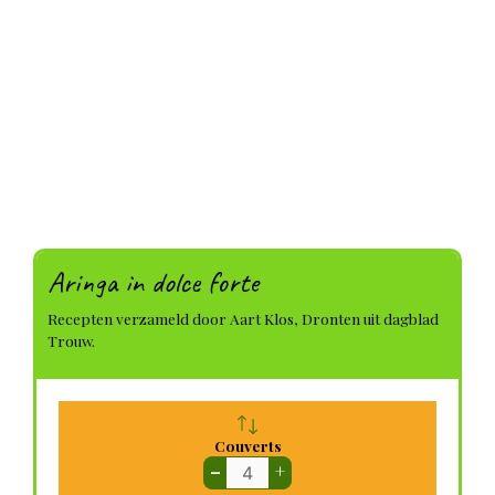
Aringa in dolce forte
Recepten verzameld door Aart Klos, Dronten uit dagblad
Trouw.
Couverts
–
+