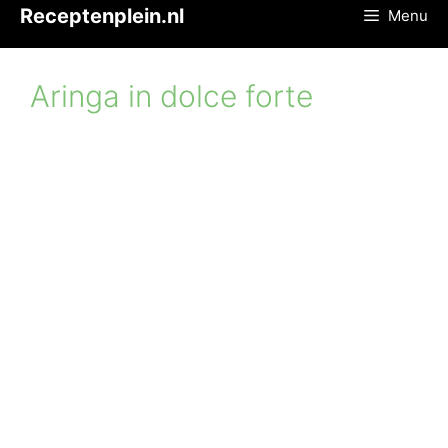
Ga
Receptenplein.nl
Menu
naar
de
inhoud
Aringa in dolce forte