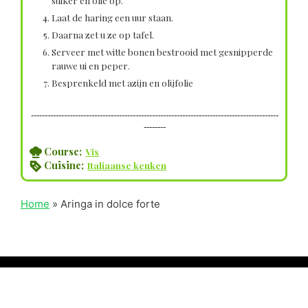
suiker en olie op.
Laat de haring een uur staan.
Daarna zet u ze op tafel.
Serveer met witte bonen bestrooid met gesnipperde
rauwe ui en peper.
Besprenkeld met azijn en olijfolie
------------------------------------------------------------------------------------------
--------
Course;
Vis
Cuisine;
Italiaanse keuken
Home
»
Aringa in dolce forte