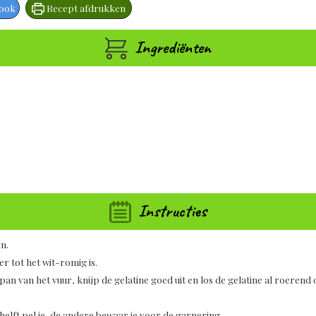
book
Recept afdrukken
Ingrediënten
Instructies
jn.
er tot het wit-romig is.
an van het vuur, knijp de gelatine goed uit en los de gelatine al roerend
 helft pel je, de andere bewaar je voor de garnering.