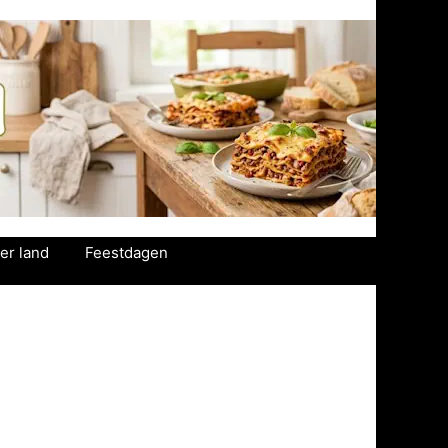
er land
Feestdagen