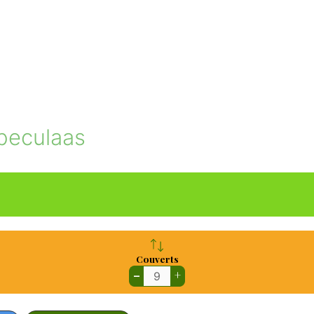
peculaas
Couverts
–
+