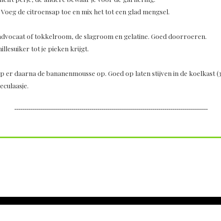
Voeg de citroensap toe en mix het tot een glad mengsel.
advocaat of tokkelroom, de slagroom en gelatine. Goed doorroeren.
llesuiker tot je pieken krijgt.
ep er daarna de bananenmousse op. Goed op laten stijven in de koelkast (3
eculaasje.
--------------------------------------------------------------------------------------------------