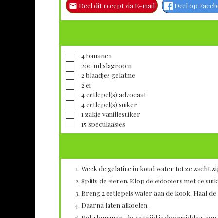
Deel dit recept via E-mail
Deel op Face
▢
4
bananen
▢
200
ml
slagroom
▢
2
blaadjes
gelatine
▢
2
ei
▢
4
eetlepel(s)
advocaat
▢
4
eetlepel(s)
suiker
▢
1
zakje
vanillesuiker
▢
15
speculaasjes
Week de gelatine in koud water tot ze zacht zi
Splits de eieren. Klop de eidooiers met de suik
Breng 2 eetlepels water aan de kook. Haal de p
Daarna laten afkoelen.
Pel 3 bananen, de 4e snijd je doormidden: een