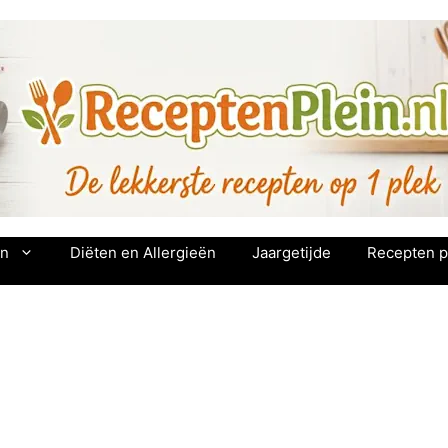
en
Diëten en Allergieën
Jaargetijde
Recepten p