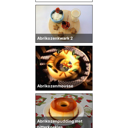
Abrikozenkwark 2
Abrikozenmousse
Abrikozenpudding met
bitterkoekjes