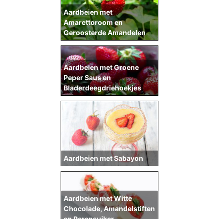
Aardbeien met
Amarettoroom en
Geroosterde Amandelen
Aardbeien met Groene
Peper Saus en
Bladerdeegdriehoekjes
Aardbeien met Sabayon
Aardbeien met Witte
Chocolade, Amandelstiften
en Perensuiker