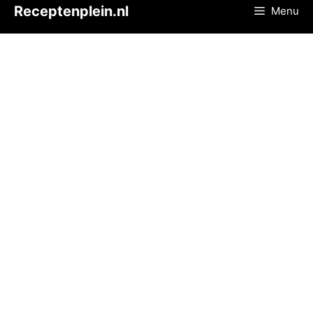
Ga
Receptenplein.nl
Menu
naar
de
inhoud