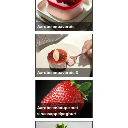
Aardbeienbavarois
Aardbeienbavarois 3
Aardbeiencoupe met
sinaasappelyoghurt