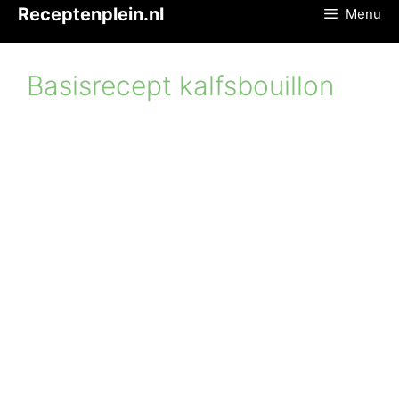
Ga
Receptenplein.nl
Menu
naar
de
inhoud
Basisrecept kalfsbouillon