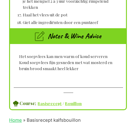
je het mengsel 2 à 3 uur voorzichtig rimpelend
trekken
Haal het vlees uit de pot
Giet alle ingrediënten door een puntzeef
Notes & Wine Advice
Het soepvlees kan men warm of koud serveren
Koud soepvlees fijn gesneden met wat mosterd en
bruin brood smaakt heel lekker
------------------------------------------------------------------------------------------
--------
Course;
Basisrecept
/
Bouillon
Home
»
Basisrecept kalfsbouillon