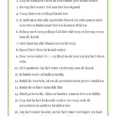
Leg de stukken vlees in een ruime pot koud water
Breng het water tot aan het kookpunt
Voeg dan een eetlepel zout toe
Je zult zien dat alle gestolde bloed en vuil samen met
een vies schuim naar boven komen drijven
Schep met een pollepel al dat vuil weg en breng even
aan de kook
Giet daarna alle blanceervocht weg
Spoel het vlees in koud water
Doe vers water (+/- 2,5 liter) in de pot en leg het vlees
erin
Zet opnieuw op het vuur en breng aan de kook
Schuim weer af indien nodig
Snijd de wortels, ui en de preistaven in grove stukken
Snijd de selder tamelijk fijn
Bind peterselie, tijm en laurier samen tot een tuiltje
Leg dat in het kokende water en voeg ook de
groenten en andere kruiden toe
Als het water kookt, zet je het vuur wat lager en laat