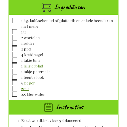
Ingrediënten
▢
1
kg.
kalfsschenkel of platte rib en enkele beenderen
met merg
▢
1
ui
▢
2
wortelen
▢
1
selder
▢
2
prei
▢
4
kruidnagel
▢
1
takje
tijm
▢
1
laurierblad
▢
1
takje
peterselie
▢
1
teentje
look
▢
6
peper
▢
zout
▢
2,5
liter
water
Instructies
Eerst wordt het vlees geblanceerd