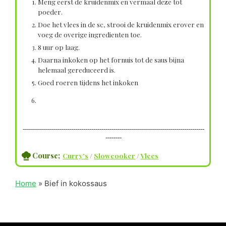
Meng eerst de kruidenmix en vermaal deze tot
poeder.
Doe het vlees in de sc, strooi de kruidenmix erover en
voeg de overige ingredienten toe.
8 uur op laag.
Daarna inkoken op het fornuis tot de saus bijna
helemaal gereduceerd is.
Goed roeren tijdens het inkoken
------------------------------------------------------------------------------------------
--------
Course;
Curry's
/
Slowcooker
/
Vlees
Home
»
Bief in kokossaus