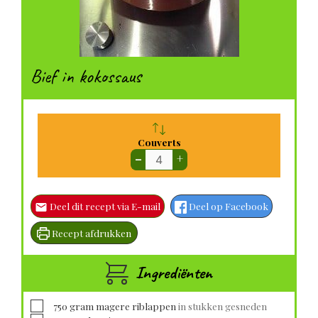
Bief in kokossaus
Couverts
–
+
Deel dit recept via E-mail
Deel op Facebook
Recept afdrukken
Ingrediënten
▢
750
gram
magere riblappen
in stukken gesneden