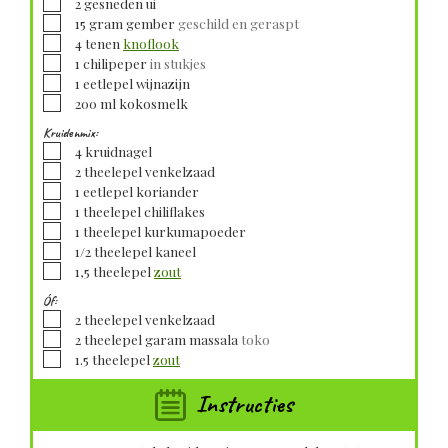
▢
2
gesneden
ui
▢
15
gram
gember
geschild en geraspt
▢
4
tenen
knoflook
▢
1
chilipeper
in stukjes
▢
1
eetlepel
wijnazijn
▢
200
ml
kokosmelk
Kruidenmix:
▢
4
kruidnagel
▢
2
theelepel
venkelzaad
▢
1
eetlepel
koriander
▢
1
theelepel
chiliflakes
▢
1
theelepel
kurkumapoeder
▢
1/2
theelepel
kaneel
▢
1,5
theelepel
zout
Óf:
▢
2
theelepel
venkelzaad
▢
2
theelepel
garam massala
toko
▢
1.5
theelepel
zout
Instructies