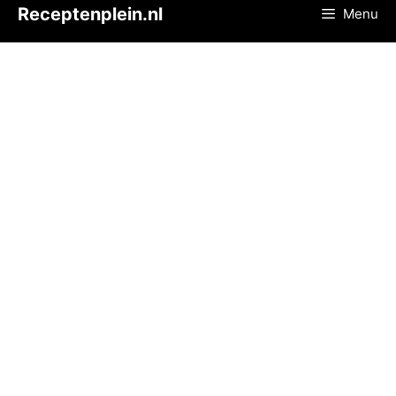
Ga
Receptenplein.nl
Menu
naar
de
inhoud