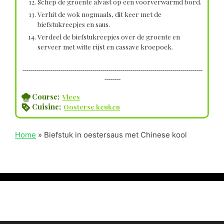
Schep de groente alvast op een voorverwarmd bord.
Verhit de wok nogmaals, dit keer met de
biefstukreepjes en saus.
Verdeel de biefstukreepjes over de groente en
serveer met witte rijst en cassave kroepoek.
------------------------------------------------------------------------------------------
--------
Course;
Vlees
Cuisine;
Oosterse keuken
Home
»
Biefstuk in oestersaus met Chinese kool