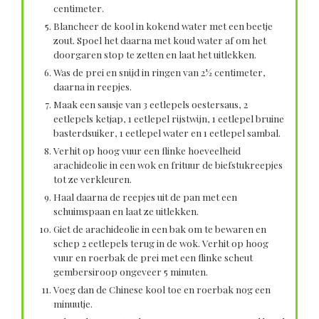
centimeter.
Blancheer de kool in kokend water met een beetje
zout. Spoel het daarna met koud water af om het
doorgaren stop te zetten en laat het uitlekken.
Was de prei en snijd in ringen van 2½ centimeter,
daarna in reepjes.
Maak een sausje van 3 eetlepels oestersaus, 2
eetlepels ketjap, 1 eetlepel rijstwijn, 1 eetlepel bruine
basterdsuiker, 1 eetlepel water en 1 eetlepel sambal.
Verhit op hoog vuur een flinke hoeveelheid
arachideolie in een wok en frituur de biefstukreepjes
tot ze verkleuren.
Haal daarna de reepjes uit de pan met een
schuimspaan en laat ze uitlekken.
Giet de arachideolie in een bak om te bewaren en
schep 2 eetlepels terug in de wok. Verhit op hoog
vuur en roerbak de prei met een flinke scheut
gembersiroop ongeveer 5 minuten.
Voeg dan de Chinese kool toe en roerbak nog een
minuutje.