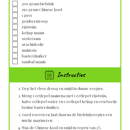
▢
200
gram
biefstuk
▢
250
gram
Chinese kool
▢
1
prei
▢
gembersiroop
▢
rijstwijn
▢
ketjap manis
▢
oestersaus
▢
arachideolie
▢
maizena
▢
basterdsuiker
▢
sambal manis
Instructies
Dep het vlees droog en snijd in dunne reepjes.
Meng 1 eetlepel maizena met 1 eetlepel rijstwijn,
halve eetlepel water en 1 eetlepel ketjap en een beetje
bruine basterdsuiker.
Goed roeren en laat daarna de biefstukreepjes een
uurtje marineren.
Was de Chinese kool en snijd in repen van 2½