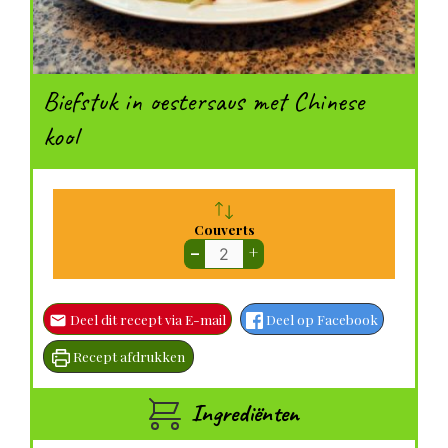
Biefstuk in oestersaus met Chinese
kool
Couverts
–
+
Deel dit recept via E-mail
Deel op Facebook
Recept afdrukken
Ingrediënten