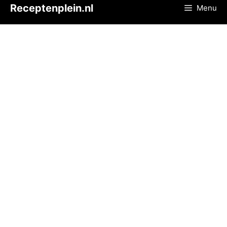
Ga
Receptenplein.nl
Menu
naar
de
inhoud