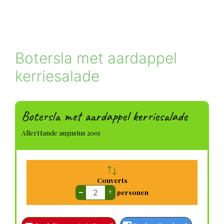
Botersla met aardappel
kerriesalade
Botersla met aardappel kerriesalade
AllerHande augustus 2001
Couverts
–
+
personen