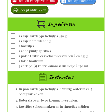
Deel dit recept via E-mail
Deel op Facebook
Recept afdrukken
Ingrediënten
▢
1
zakje
aardappelschijfjes
450 g
▢
1
zakje
botersla
100 g
▢
2
bosuitjes
▢
1
rode puntpaprika's
▢
1
pakje
Duitse cervelaat
vleeswaren à ca. 133 g
▢
1
takje
basilicum
▢
3
eetlepel(s)
kerrie-ananassaus
flesje à 250 ml
Instructies
In pan aardappelschijfjes in weinig water in ca. 5
beetgaar koken.
Botersla over twee kommen verdelen.
Bosuitjes schoonmaken en in ringetjes snijden.