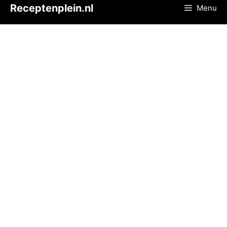
Ga
Receptenplein.nl
Menu
naar
de
inhoud