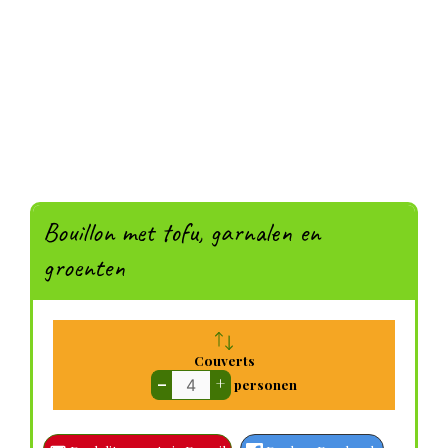
Bouillon met tofu, garnalen en
groenten
Couverts
–
+
personen