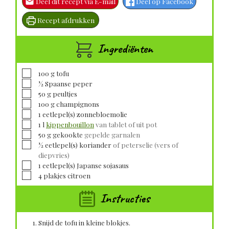
Deel dit recept via E-mail
Deel op Facebook
Recept afdrukken
Ingrediënten
▢
100
g
tofu
▢
½
Spaanse peper
▢
50
g
peultjes
▢
100
g
champignons
▢
1
eetlepel(s)
zonnebloemolie
▢
1
l
kippenbouillon
van tablet of uit pot
▢
50
g
gekookte
gepelde garnalen
▢
½
eetlepel(s)
koriander
of peterselie (vers of
diepvries)
▢
1
eetlepel(s)
Japanse sojasaus
▢
4
plakjes
citroen
Instructies
Snijd de tofu in kleine blokjes.