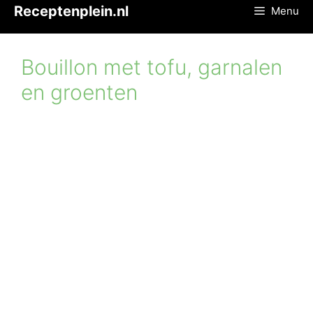
Ga
Receptenplein.nl
Menu
naar
de
inhoud
Bouillon met tofu, garnalen
en groenten