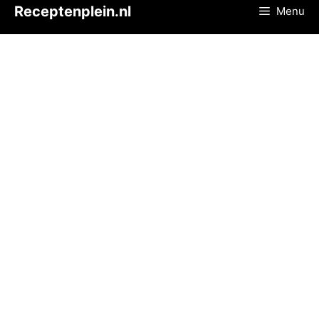
Ga
Receptenplein.nl
Menu
naar
de
inhoud