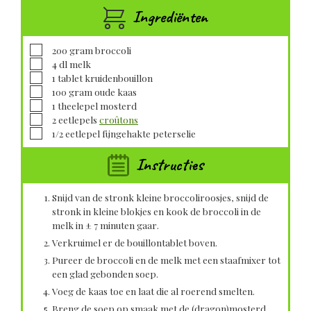
Ingrediënten
▢
200
gram
broccoli
▢
4
dl
melk
▢
1
tablet
kruidenbouillon
▢
100
gram
oude kaas
▢
1
theelepel
mosterd
▢
2
eetlepels
croûtons
▢
1/2
eetlepel fijngehakte
peterselie
Instructies
Snijd van de stronk kleine broccoliroosjes, snijd de
stronk in kleine blokjes en kook de broccoli in de
melk in ± 7 minuten gaar.
Verkruimel er de bouillontablet boven.
Pureer de broccoli en de melk met een staafmixer tot
een glad gebonden soep.
Voeg de kaas toe en laat die al roerend smelten.
Breng de soep op smaak met de (dragon)mosterd.