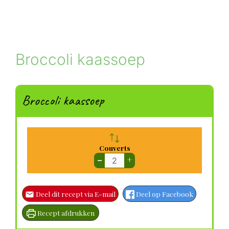
Broccoli kaassoep
Broccoli kaassoep
Couverts
–
+
Deel dit recept via E-mail
Deel op Facebook
Recept afdrukken