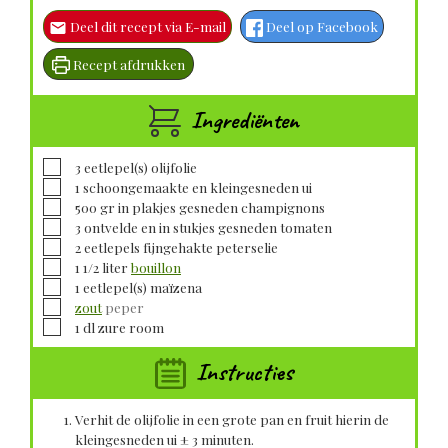
Deel dit recept via E-mail
Deel op Facebook
Recept afdrukken
Ingrediënten
▢
3
eetlepel(s)
olijfolie
▢
1
schoongemaakte en kleingesneden
ui
▢
500
gr in plakjes gesneden
champignons
▢
3
ontvelde en in stukjes gesneden
tomaten
▢
2
eetlepels fijngehakte
peterselie
▢
1 1/2
liter
bouillon
▢
1
eetlepel(s)
maïzena
▢
zout
peper
▢
1
dl
zure room
Instructies
Verhit de olijfolie in een grote pan en fruit hierin de
kleingesneden ui ± 3 minuten.