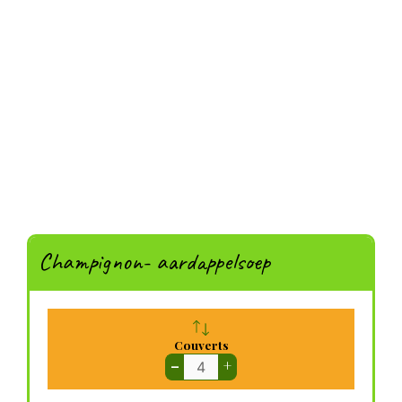
Champignon- aardappelsoep
Couverts
–
+