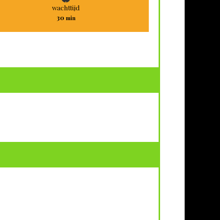
wachttijd
minuten
30
min