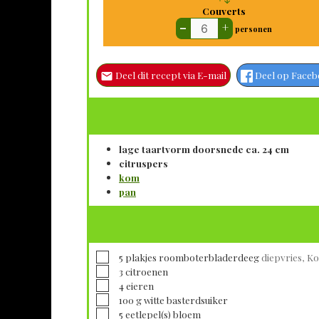
Couverts
–
+
personen
Deel dit recept via E-mail
Deel op Face
lage taartvorm doorsnede ca. 24 cm
citruspers
kom
pan
▢
5
plakjes
roomboterbladerdeeg
diepvries, K
▢
3
citroenen
▢
4
eieren
▢
100
g
witte basterdsuiker
▢
5
eetlepel(s)
bloem