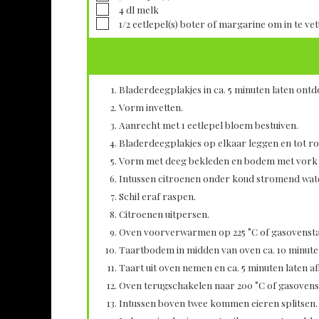
▢
4
dl
melk
▢
1/2
eetlepel(s)
boter of margarine om in te vet
Bladerdeegplakjes in ca. 5 minuten laten ontd
Vorm invetten.
Aanrecht met 1 eetlepel bloem bestuiven.
Bladerdeegplakjes op elkaar leggen en tot ron
Vorm met deeg bekleden en bodem met vork in
Intussen citroenen onder koud stromend wa
Schil eraf raspen.
Citroenen uitpersen.
Oven voorverwarmen op 225 °C of gasovensta
Taartbodem in midden van oven ca. 10 minut
Taart uit oven nemen en ca. 5 minuten laten a
Oven terugschakelen naar 200 °C of gasovens
Intussen boven twee kommen eieren splitsen.