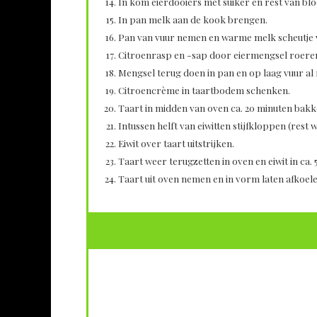
In kom eierdooiers met suiker en rest van b
In pan melk aan de kook brengen.
Pan van vuur nemen en warme melk scheutje 
Citroenrasp en -sap door eiermengsel roere
Mengsel terug doen in pan en op laag vuur a
Citroencrème in taartbodem schenken.
Taart in midden van oven ca. 20 minuten bakk
Intussen helft van eiwitten stijfkloppen (rest 
Eiwit over taart uitstrijken.
Taart weer terugzetten in oven en eiwit in ca. 
Taart uit oven nemen en in vorm laten afkoele