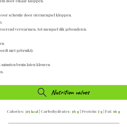
loem door elkaar kloppen.
voor scheutje door eiermengsel kloppen.
n.
l roerend verwarmen, tot mengsel dik gebonden is.
en.
wordt niet gebruikt).
5 minuten bruin laten kleuren.
n.
Nutrition values
Calories:
315
|
Carbohydrates:
36
|
Protein:
7
|
Fat:
16
kcal
g
g
g
--------------------------------------------------------------------------------------------------