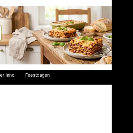
er land
Feestdagen