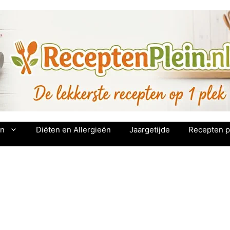
en
Diëten en Allergieën
Jaargetijde
Recepten p