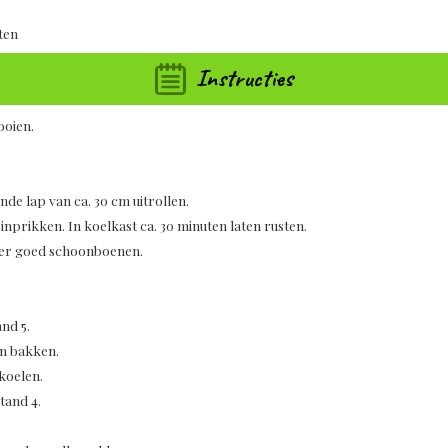
ten
Instructies
ooien.
de lap van ca. 30 cm uitrollen.
prikken. In koelkast ca. 30 minuten laten rusten.
ter goed schoonboenen.
nd 5.
en bakken.
fkoelen.
tand 4.