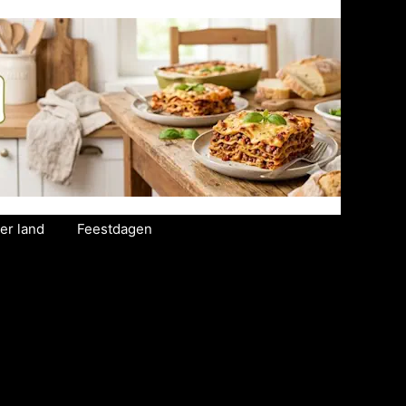
er land
Feestdagen