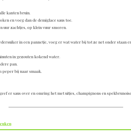
alle kanten bruin.
koken en voeg dan de demiglace saus toe.
n uur zachtjes, op klein vuur smoren.
ersuiker in een pannetje, voeg er wat water bij tot ze net onder staan e
inuten in gezouten kokend water.
andere pan.
en peper bij naar smaak.
eef er saus over en omring het met uitjes, champignons en spekbrunoise
--------------------------------------------------------------------------------------------------
keuken