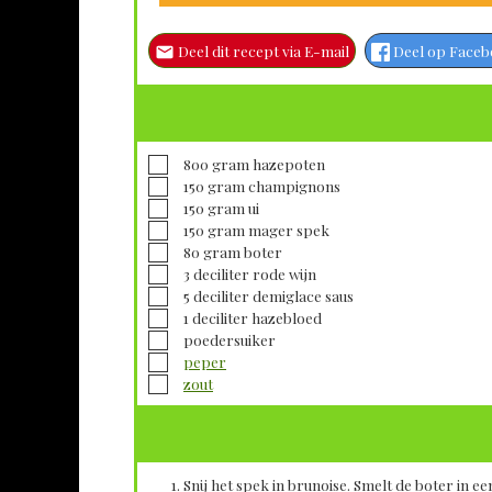
Deel dit recept via E-mail
Deel op Face
▢
800
gram
hazepoten
▢
150
gram
champignons
▢
150
gram
ui
▢
150
gram
mager spek
▢
80
gram
boter
▢
3
deciliter
rode wijn
▢
5
deciliter
demiglace saus
▢
1
deciliter
hazebloed
▢
poedersuiker
▢
peper
▢
zout
Snij het spek in brunoise. Smelt de boter in e