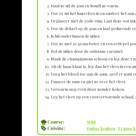
Haal ze uit de pan en houdt ze warm.
Doe er nu het hazevlees in en sauteer het aan 
Deglaseer met de rode wijn. Laat deze wat in
Doe de deksel op de pan en laat gedurende ee
Schil ondertussen de uitjes.
Doe ze met 30 gram boter en een eetlepel poed
Rol de uitjes door de ontstane caramel.
Maak de champignons schoon en leg deze 5 m
Als de haas klaar is, leg dan het vlees in een 
Voeg het bloed toe aan de saus, geef er zout 
Passeer de saus en giet ze over het vlees.
Verwarm nog even door zonder koken.
Leg het vlees op een voorverwarmde schaal, g
Course;
Wild
Cuisine;
Duitse keuken
/
Franse 