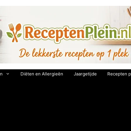
en
Diëten en Allergieën
Jaargetijde
Recepten p