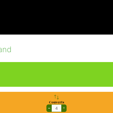
mand
Couverts
–
+