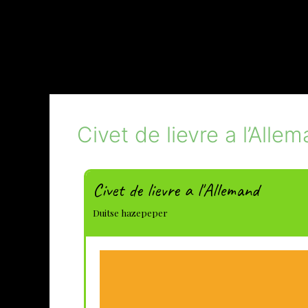
Civet de lievre a l’Alle
Civet de lievre a l'Allemand
Duitse hazepeper