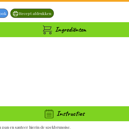
book
Recept afdrukken
Ingrediënten
Instructies
en pan en sauteer hierin de spekbrunoise.