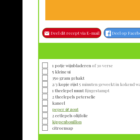
Deel dit recept via E-mail
Deel op Face
▢
1
potje
wijnbladeren
of 30 verse
▢
5
kleine
ui
▢
350
gram
gehakt
▢
2/3
kopje
rijst
5 minuten geweekt in kokend w
▢
1
theelepel
munt
fijngestampt
▢
2
theelepels
peterselie
▢
kaneel
▢
peper & zout
▢
2
eetlepels
olijfolie
▢
kippenbouillon
▢
citroensap