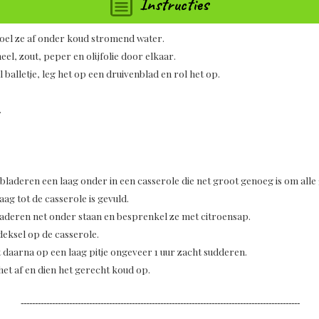
Instructies
oel ze af onder koud stromend water.
eel, zout, peper en olijfolie door elkaar.
balletje, leg het op een druivenblad en rol het op.
.
 bladeren een laag onder in een casserole die net groot genoeg is om alle
ag tot de casserole is gevuld.
bladeren net onder staan en besprenkel ze met citroensap.
eksel op de casserole.
 daarna op een laag pitje ongeveer 1 uur zacht sudderen.
 het af en dien het gerecht koud op.
--------------------------------------------------------------------------------------------------