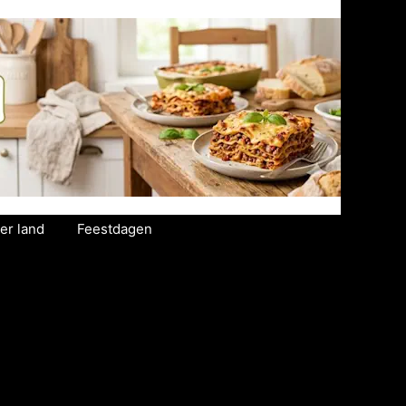
er land
Feestdagen