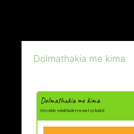
Dolmathakia me kima
Dolmathakia me kima
(Gevulde wijnbladeren met gehakt)