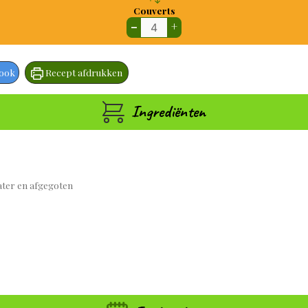
Couverts
–
+
book
Recept afdrukken
Ingrediënten
ater en afgegoten