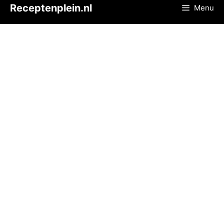
Ga
Receptenplein.nl
Menu
naar
de
inhoud