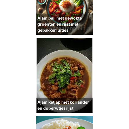
Ajam bali met gewokte
groenten en rijst met
gebakken uitjes
Ajam ketjap met koriander
en doperwtjesrijst