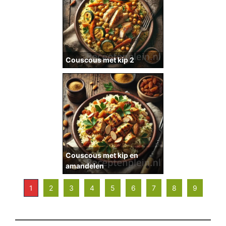
Couscous met kip 2
Couscous met kip en
amandelen
1
2
3
4
5
6
7
8
9