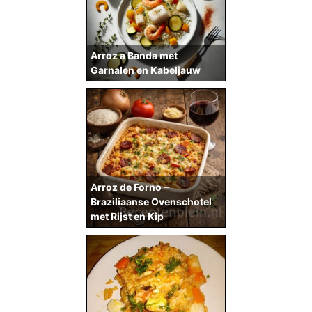
Arroz a Banda met
Garnalen en Kabeljauw
Arroz de Forno –
Braziliaanse Ovenschotel
met Rijst en Kip