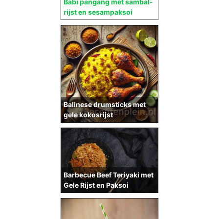
Babi pangang met sambal-
rijst en sesampaksoi
Balinese drumsticks met
gele kokosrijst
Barbecue Beef Teriyaki met
Gele Rijst en Paksoi