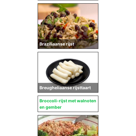
Braziliaanse rijst
Breugheliaanse rijsttaart
Broccoli-rijst met walnoten
en gember