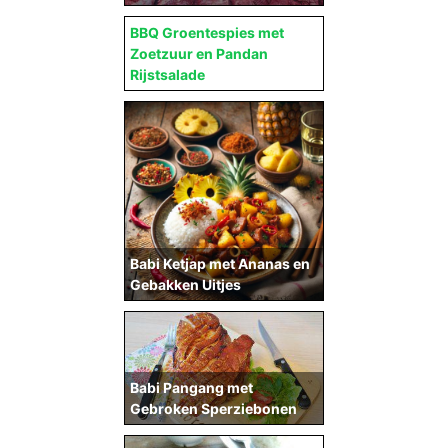
BBQ Groentespies met
Zoetzuur en Pandan
Rijstsalade
Babi Ketjap met Ananas en
Gebakken Uitjes
Babi Pangang met
Gebroken Sperziebonen