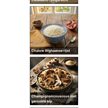
Chalow Afghaanse rijst
Champignoncouscous met
gerookte kip