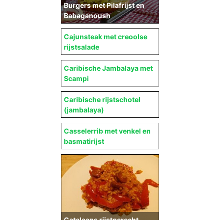
Burgers met Pilafrijst en
Babaganoush
Cajunsteak met creoolse
rijstsalade
Caribische Jambalaya met
Scampi
Caribische rijstschotel
(jambalaya)
Casselerrib met venkel en
basmatirijst
Catalaans rijstgerecht