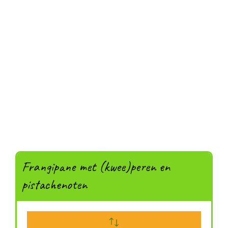
Frangipane met (kwee)peren en
pistachenoten