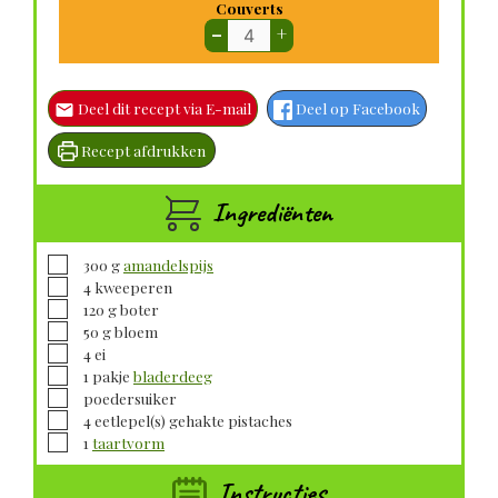
Couverts
–
+
Deel dit recept via E-mail
Deel op Facebook
Recept afdrukken
Ingrediënten
▢
300
g
amandelspijs
▢
4
kweeperen
▢
120
g
boter
▢
50
g
bloem
▢
4
ei
▢
1
pakje
bladerdeeg
▢
poedersuiker
▢
4
eetlepel(s)
gehakte pistaches
▢
1
taartvorm
Instructies