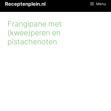
Ga
Receptenplein.nl
Menu
naar
de
inhoud
Frangipane met
(kwee)peren en
pistachenoten