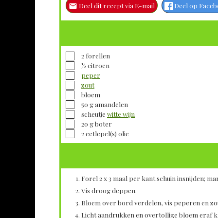
Deel dit recept via E-mail
Deel op Face
▢
2
forellen
▢
½
citroen
▢
peper
▢
zout
▢
bloem
▢
50
g
amandelen
▢
scheutje
witte wijn
▢
20
g
boter
▢
2
eetlepel(s)
olie
Forel 2 x 3 maal per kant schuin insnijden; m
Vis droog deppen.
Bloem over bord verdelen, vis peperen en zou
Licht aandrukken en overtollige bloem eraf 