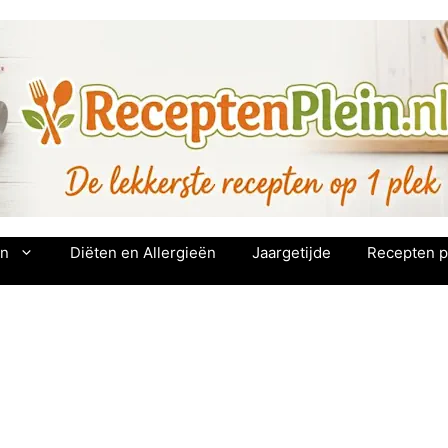
en
Diëten en Allergieën
Jaargetijde
Recepten p