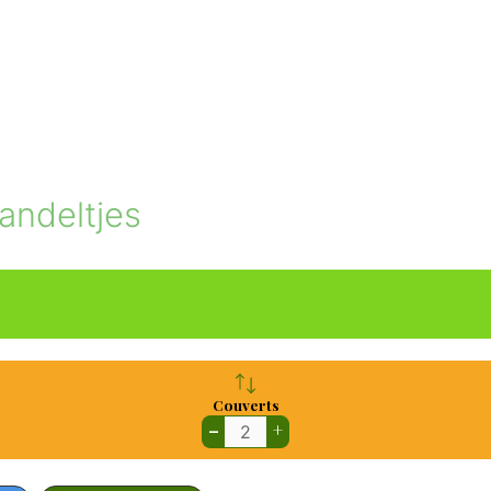
andeltjes
Couverts
–
+