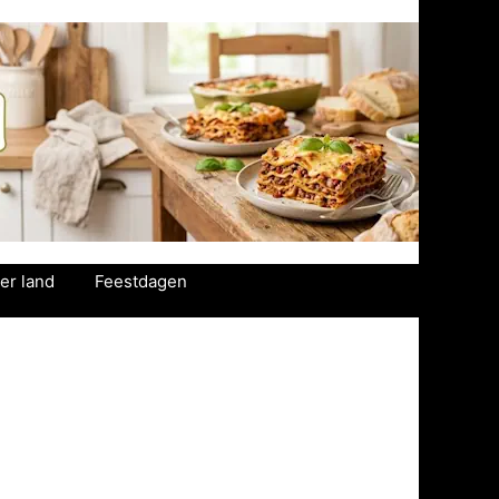
er land
Feestdagen