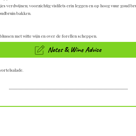
tjes verdwijnen; voorzichtig visfilets erin leggen en op hoog vuur goud b
goudbruin bakken.
blussen met witte wijn en over de forellen scheppen.
Notes & Wine Advice
ortelsalade.
--------------------------------------------------------------------------------------------------