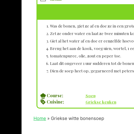
Was de bonen, giet ze af en doe ze in een grot
Zet ze onder water en laat ze twee minuten k
Giet al het water af en doe er eenzelfde hoeve
Breng het aan de kook, voeg uien, wortel, 1 eet
tomatenpuree, olie, zout en peper toe.
Laat dit ongeveer 1 uur sudderen tot de bonen 
Dien de soep heet op, gegarneerd met peterse
Course;
Soep
Cuisine;
Griekse keuken
Home
»
Griekse witte bonensoep