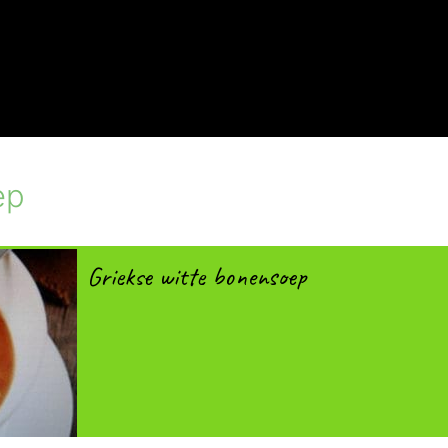
ep
Griekse witte bonensoep