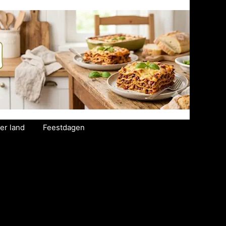
er land
Feestdagen