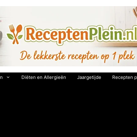
en
Diëten en Allergieën
Jaargetijde
Recepten p