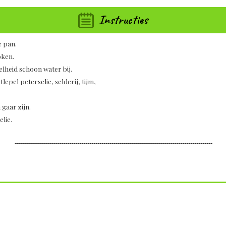
Instructies
e pan.
oken.
elheid schoon water bij.
lepel peterselie, selderij, tijm,
gaar zijn.
lie.
--------------------------------------------------------------------------------------------------