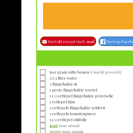
Deel dit recept via E-mail
Deel op Face
▢
500
gram
witte bonen
(1 nacht geweekt)
▢
2 1/2
liter
water
▢
3
fijngehakte
ui
▢
1
grote fijngehakte
wortel
▢
1 1/2
eetlepel fijngehakte
peterselie
▢
1
eetlepel
tijm
▢
2
eetlepels fijngehakte
selderij
▢
2
eetlepels
tomatenpuree
▢
1 1/2
eetlepel
olijfolie
▢
zout
naar smaak
▢
peper
naar smaak