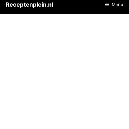
Ga
Receptenplein.nl
Menu
naar
de
inhoud