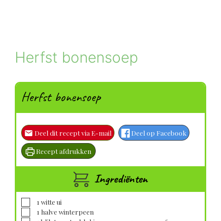
Herfst bonensoep
Herfst bonensoep
Deel dit recept via E-mail
Deel op Facebook
Recept afdrukken
Ingrediënten
▢
1
witte ui
▢
1
halve
winterpeen
▢