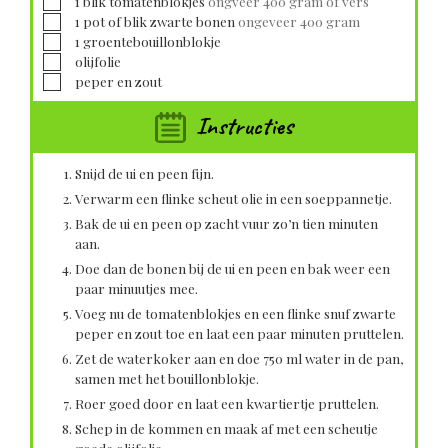
1
blik
tomatenblokjes
ongveer 400 gram of vers
▢
1
pot
of blik zwarte bonen
ongeveer 400 gram
▢
1
groentebouillonblokje
▢
olijfolie
▢
peper en zout
Instructies
Snijd de ui en peen fijn.
Verwarm een flinke scheut olie in een soeppannetje.
Bak de ui en peen op zacht vuur zo’n tien minuten
aan.
Doe dan de bonen bij de ui en peen en bak weer een
paar minuutjes mee.
Voeg nu de tomatenblokjes en een flinke snuf zwarte
peper en zout toe en laat een paar minuten pruttelen.
Zet de waterkoker aan en doe 750 ml water in de pan,
samen met het bouillonblokje.
Roer goed door en laat een kwartiertje pruttelen.
Schep in de kommen en maak af met een scheutje