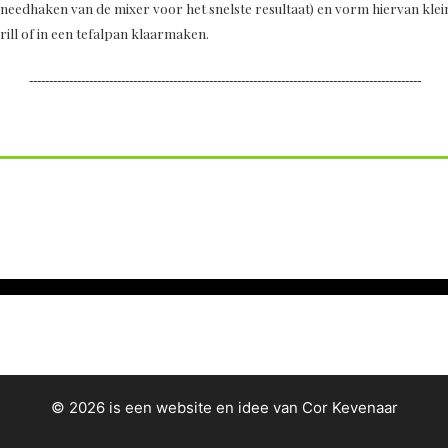
needhaken van de mixer voor het snelste resultaat) en vorm hiervan kleine
ill of in een tefalpan klaarmaken.
--------------------------------------------------------------------------------------------------
© 2026 is een website en idee van Cor Kevenaar