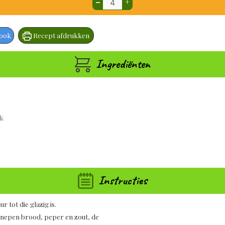
–
+
book
Recept afdrukken
Ingrediënten
lk
Instructies
r tot die glazig is.
eknepen brood, peper en zout, de