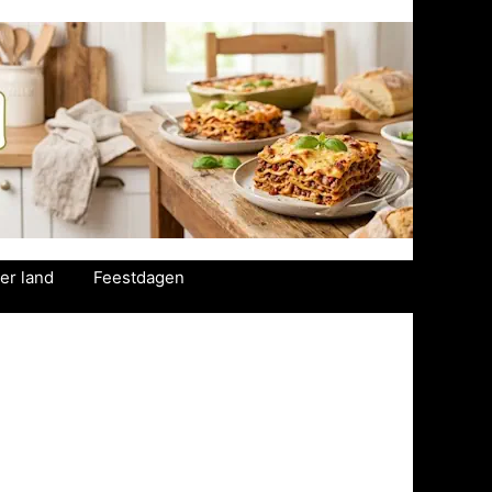
er land
Feestdagen