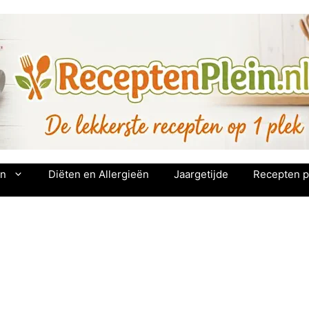
en
Diëten en Allergieën
Jaargetijde
Recepten p