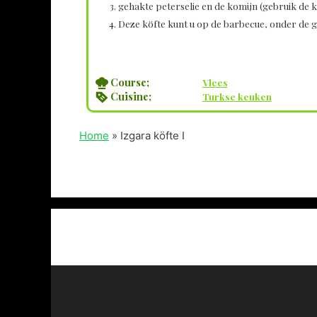
gehakte peterselie en de komijn (gebruik de k
Deze köfte kunt u op de barbecue, onder de gr
Course;
Vlees
Cuisine;
Turkse keuken
Home
»
Izgara köfte I