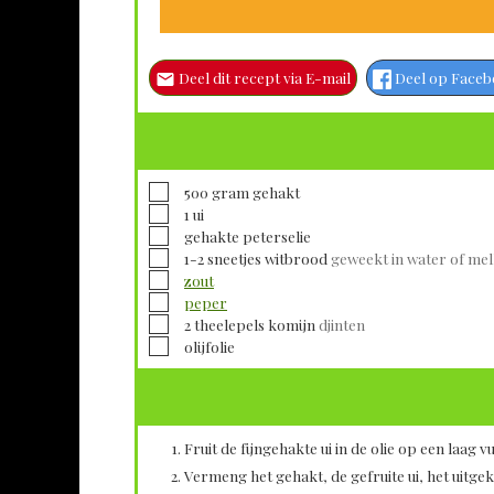
Deel dit recept via E-mail
Deel op Face
▢
500
gram
gehakt
▢
1
ui
▢
gehakte
peterselie
▢
1-2
sneetjes
witbrood
geweekt in water of me
▢
zout
▢
peper
▢
2
theelepels
komijn
djinten
▢
olijfolie
Fruit de fijngehakte ui in de olie op een laag vuu
Vermeng het gehakt, de gefruite ui, het uitg