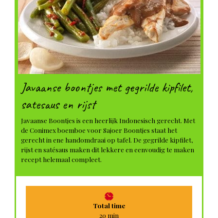
Javaanse boontjes met gegrilde kipfilet,
satesaus en rijst
Javaanse Boontjes is een heerlijk Indonesisch gerecht. Met
de Conimex boemboe voor Sajoer Boontjes staat het
gerecht in ene handomdraai op tafel. De gegrilde kipfilet,
rijst en satésaus maken dit lekkere en eenvoudig te maken
recept helemaal compleet.
Total time
minuten
20
min