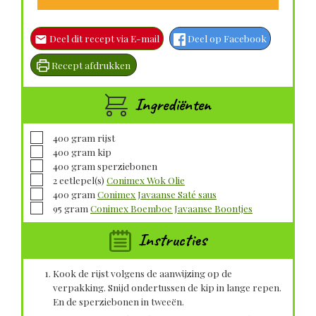
Deel dit recept via E-mail
Deel op Facebook
Recept afdrukken
Ingrediënten
▢
400
gram
rijst
▢
400
gram
kip
▢
400
gram
sperziebonen
▢
2
eetlepel(s)
Conimex Wok Olie
▢
400
gram
Conimex Javaanse Saté saus
▢
95
gram
Conimex Boemboe Javaanse Boontjes
Instructies
Kook de rijst volgens de aanwijzing op de
verpakking. Snijd ondertussen de kip in lange repen.
En de sperziebonen in tweeën.