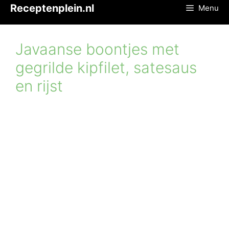
Ga
Receptenplein.nl
Menu
naar
de
inhoud
Javaanse boontjes met
gegrilde kipfilet, satesaus
en rijst