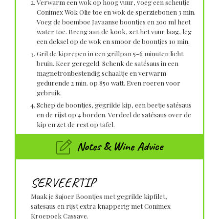
Verwarm een wok op hoog vuur, voeg een scheutje
Conimex Wok Olie toe en wok de sperziebonen 3 min.
Voeg de boemboe Javaanse boontjes en 200 ml heet
water toe. Breng aan de kook, zet het vuur laag, leg
een deksel op de wok en smoor de boontjes 10 min.
Gril de kiprepen in een grillpan 5-6 minuten licht
bruin. Keer geregeld. Schenk de satésaus in een
magnetronbestendig schaaltje en verwarm
gedurende 2 min. op 850 watt. Even roeren voor
gebruik.
Schep de boontjes, gegrilde kip, een beetje satésaus
en de rijst op 4 borden. Verdeel de satésaus over de
kip en zet de rest op tafel.
Notes & Wine Advice
SERVEERTIP
Maak je Sajoer Boontjes met gegrilde kipfilet,
satesaus en rijst extra knapperig met Conimex
Kroepoek Cassave.