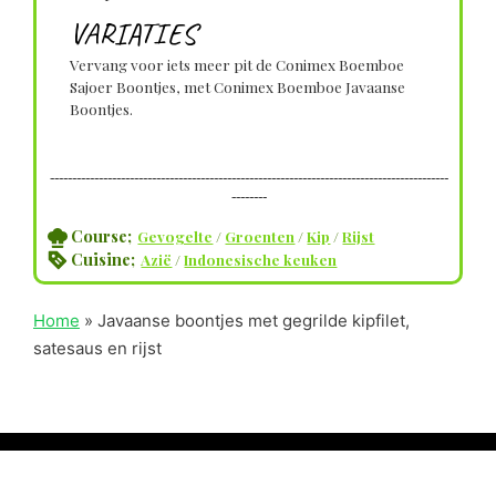
VARIATIES
Vervang voor iets meer pit de Conimex Boemboe
Sajoer Boontjes, met Conimex Boemboe Javaanse
Boontjes.
------------------------------------------------------------------------------------------
--------
Course;
Gevogelte
/
Groenten
/
Kip
/
Rijst
Cuisine;
Azië
/
Indonesische keuken
Home
»
Javaanse boontjes met gegrilde kipfilet,
satesaus en rijst