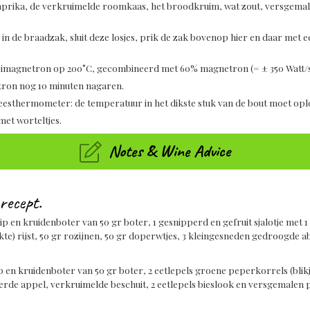
aprika, de verkruimelde roomkaas, het broodkruim, wat zout, versgema
in de braadzak, sluit deze losjes, prik de zak bovenop hier en daar met e
combimagnetron op 200°C, gecombineerd met 60% magnetron (= ± 350 Watt/s
tron nog 10 minuten nagaren.
leesthermometer: de temperatuur in het dikste stuk van de bout moet op
met worteltjes.
Notes & Wine Advice
recept.
kip en kruidenboter van 50 gr boter,
1 gesnipperd en gefruit sjalotje met 1
te) rijst, 50 gr rozijnen, 50 gr doperwtjes, 3 kleingesneden gedroogde 
ip en kruidenboter van 50 gr boter, 2 eetlepels groene peperkorrels (blikje
erde appel, verkruimelde beschuit, 2 eetlepels bieslook en versgemalen 