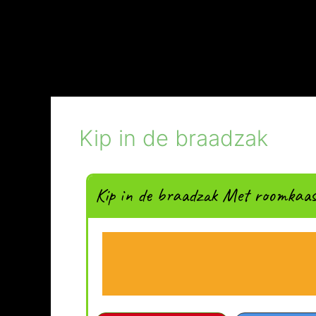
Kip in de braadzak
Kip in de braadzak Met roomkaasv