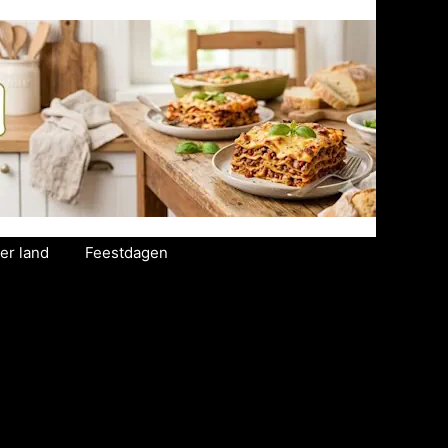
er land
Feestdagen