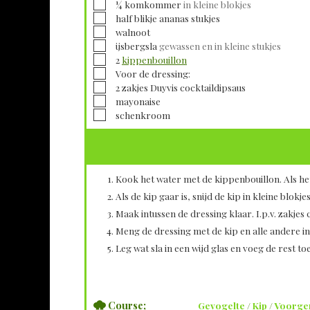
▢
¼
komkommer
in kleine blokjes
▢
half blikje ananas stukjes
▢
walnoot
▢
ijsbergsla
gewassen en in kleine stukjes
▢
2
kippenbouillon
▢
Voor de dressing:
▢
2
zakjes Duyvis cocktaildipsaus
▢
mayonaise
▢
schenkroom
Kook het water met de kippenbouillon. Als he
Als de kip gaar is, snijd de kip in kleine blokjes
Maak intussen de dressing klaar. I.p.v. zakje
Meng de dressing met de kip en alle andere i
Leg wat sla in een wijd glas en voeg de rest toe
Course;
Gevogelte
/
Kip
/
Voorge