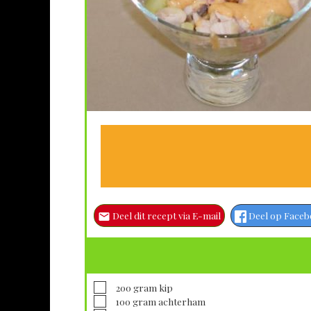
Deel dit recept via E-mail
Deel op Face
▢
200
gram
kip
▢
100
gram
achterham