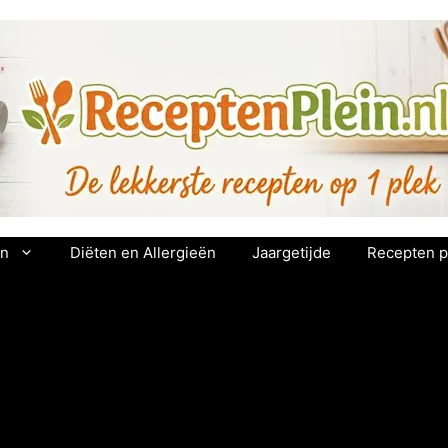
en
Diëten en Allergieën
Jaargetijde
Recepten p