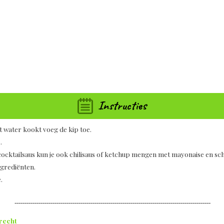
Instructies
t water kookt voeg de kip toe.
.
s cocktailsaus kun je ook chilisaus of ketchup mengen met mayonaise en 
ngrediënten.
.
--------------------------------------------------------------------------------------------------
recht