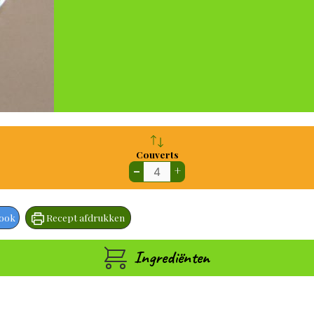
Couverts
–
+
book
Recept afdrukken
Ingrediënten