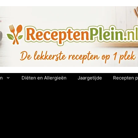
en
Diëten en Allergieën
Jaargetijde
Recepten p