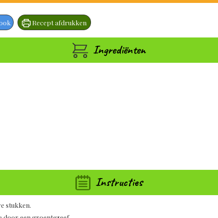
book
Recept afdrukken
Ingrediënten
Instructies
ve stukken.
ze door een groentezeef.