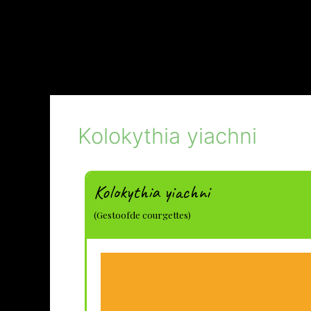
Kolokythia yiachni
Kolokythia yiachni
(Gestoofde courgettes)