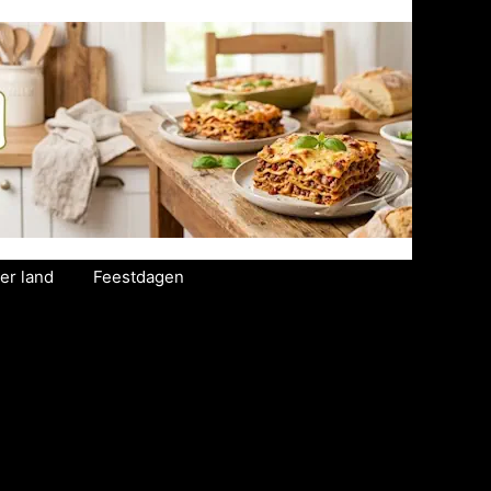
er land
Feestdagen