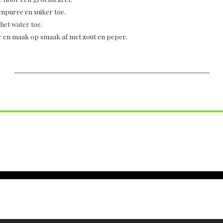
enpuree en suiker toe.
het water toe.
r en maak op smaak af met zout en peper.
--------------------------------------------------------------------------------------------------