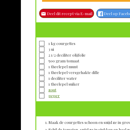
Deel dit recept via E-mail
Deel op Face
▢
1
kg
courgettes
▢
3
ui
▢
2 1/2
deciliter
olijfolie
▢
500
gram
tomaat
▢
1
theelepel
munt
▢
1
theelepel
versgehakte dille
▢
1
deciliter
water
▢
1
theelepel
suiker
▢
zout
▢
peper
Maak de courgettes schoon en snijd ze in gro
Schil de tomaten, snijd ze in stukken en haal 