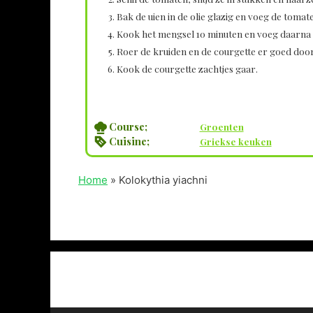
Bak de uien in de olie glazig en voeg de tomat
Kook het mengsel 10 minuten en voeg daarna 
Roer de kruiden en de courgette er goed doo
Kook de courgette zachtjes gaar.
Course;
Groenten
Cuisine;
Griekse keuken
Home
»
Kolokythia yiachni