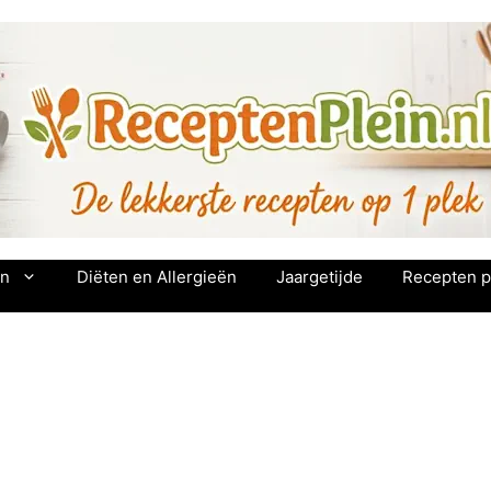
en
Diëten en Allergieën
Jaargetijde
Recepten p