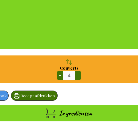
Couverts
–
+
book
Recept afdrukken
Ingrediënten