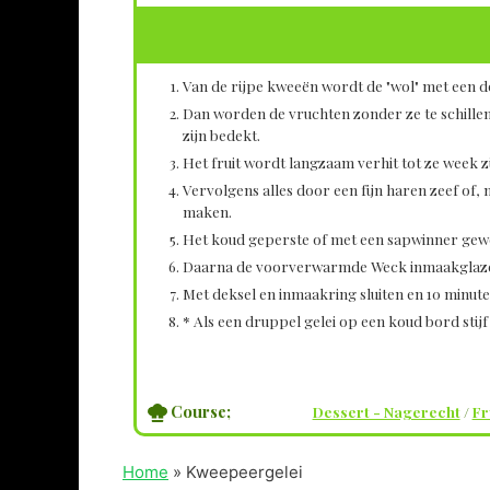
Van de rijpe kweeën wordt de "wol" met een d
Dan worden de vruchten zonder ze te schillen 
zijn bedekt.
Het fruit wordt langzaam verhit tot ze week zi
Vervolgens alles door een fijn haren zeef of, 
maken.
Het koud geperste of met een sapwinner gewo
Daarna de voorverwarmde Weck inmaakglaze
Met deksel en inmaakring sluiten en 10 minute
* Als een druppel gelei op een koud bord stijf
Course;
Dessert - Nagerecht
/
Fr
Home
»
Kweepeergelei