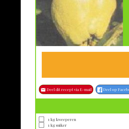
Deel dit recept via E-mail
Deel op Face
▢
1
kg
kweeperen
▢
1
kg
suiker