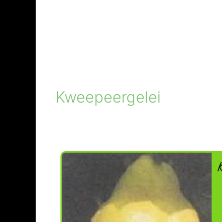
Kweepeergelei
K