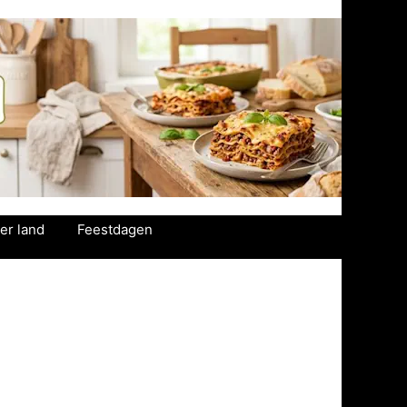
er land
Feestdagen