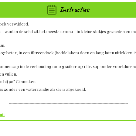
Instructies
oek verwijderd.
- want in de schil zit het meeste aroma - in kleine stukjes gesneden en m
jn.
nog beter, in een filtreerdoek (beddelaken) doen en lang laten uitlekken. 
nnen sap in de verhouding 1000 g suiker op 1 ltr. sap onder voortdurend
n vullen.
n bij 90° C inmaken.
 is zonder een waterrandje als die is afgekoeld.
--------------------------------------------------------------------------------------------------
uit